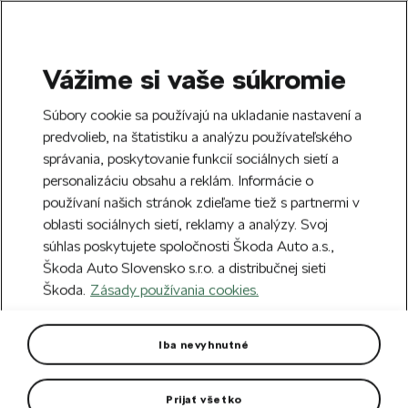
Vážime si vaše súkromie
SEARCH
S
Súbory cookie sa používajú na ukladanie nastavení a
e
predvolieb, na štatistiku a analýzu používateľského
Doprava zdarma k 70 partnerom Škoda
a
Zatvoriť
správania, poskytovanie funkcií sociálnych sietí a
po celom Slovensku.
r
personalizáciu obsahu a reklám. Informácie o
c
h
používaní našich stránok zdieľame tiež s partnermi v
Vytvorte si účet a my vás odmeníme 5 €
oblasti sociálnych sietí, reklamy a analýzy. Svoj
zľavou na prvú objednávku v minimálnej
Zatvoriť
súhlas poskytujete spoločnosti Škoda Auto a.s.,
hodnote 40 €.
Zaregistrovať sa.
Škoda Auto Slovensko s.r.o. a distribučnej sieti
Škoda.
Zásady používania cookies.
Hlavná stránka
Pre vás
Oblečenie a doplnky
O
Pánska mikina v sivej farbe
Iba nevyhnutné
Športová mikina vyrobená z technicky odolného materiálu.
Prijať všetko