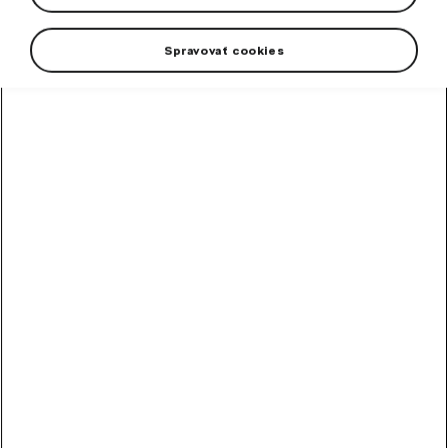
Spravovať cookies
+3 viac
Pánska športová mikina je vyrobená z technicky