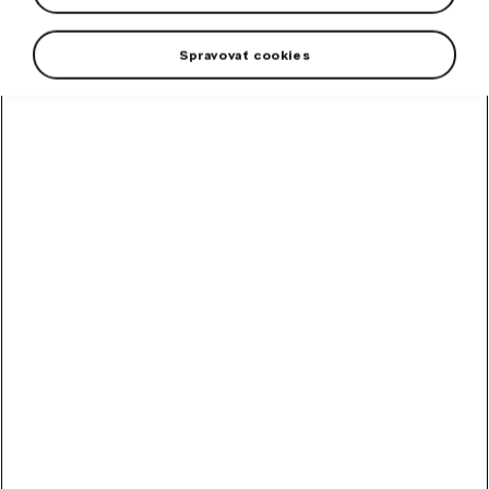
Spravovať cookies
High-contrast mode
Odporúčané ostatnými
zákazníkmi
Chladiaca kvapalina
G12evo 1 l
Hotová zmes chladiacej kvapaliny G12evo pre všetky vozidlá Škoda.
Skladom
5,89
€