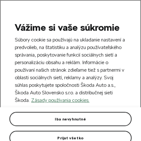
Vážime si vaše súkromie
SEARCH
S
Súbory cookie sa používajú na ukladanie nastavení a
e
predvolieb, na štatistiku a analýzu používateľského
Doprava zdarma k 70 partnerom Škoda
a
Zatvoriť
správania, poskytovanie funkcií sociálnych sietí a
po celom Slovensku.
r
personalizáciu obsahu a reklám. Informácie o
c
h
používaní našich stránok zdieľame tiež s partnermi v
Vytvorte si účet a my vás odmeníme 5 €
oblasti sociálnych sietí, reklamy a analýzy. Svoj
zľavou na prvú objednávku v minimálnej
Zatvoriť
Chyba 404
súhlas poskytujete spoločnosti Škoda Auto a.s.,
hodnote 40 €.
Zaregistrovať sa.
Škoda Auto Slovensko s.r.o. a distribučnej sieti
Stránka, ktorú hľadáte,
Škoda.
Zásady používania cookies.
neexistuje.
Iba nevyhnutné
Návrat na hlavnú stránku.
Prijať všetko