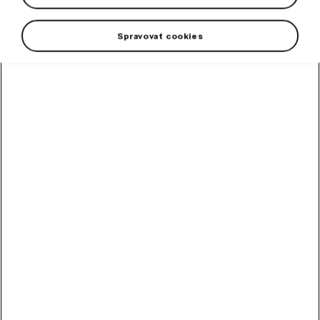
Spravovať cookies
High-contrast mode
Odporúčané ostatnými
zákazníkmi
Chladiaca kvapalina
G12evo 1 l
Hotová zmes chladiacej kvapaliny G12evo pre všetky vozidlá Škoda.
Skladom
5,89
€