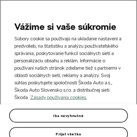
Vážime si vaše súkromie
SEARCH
S
Súbory cookie sa používajú na ukladanie nastavení a
e
predvolieb, na štatistiku a analýzu používateľského
Doprava zdarma k 70 partnerom Škoda
a
Zatvoriť
správania, poskytovanie funkcií sociálnych sietí a
po celom Slovensku.
r
personalizáciu obsahu a reklám. Informácie o
c
h
používaní našich stránok zdieľame tiež s partnermi v
Vytvorte si účet a my vás odmeníme 5 €
oblasti sociálnych sietí, reklamy a analýzy. Svoj
zľavou na prvú objednávku v minimálnej
Zatvoriť
Chyba 404
súhlas poskytujete spoločnosti Škoda Auto a.s.,
hodnote 40 €.
Zaregistrovať sa.
Škoda Auto Slovensko s.r.o. a distribučnej sieti
Stránka, ktorú hľadáte,
Škoda.
Zásady používania cookies.
neexistuje.
Iba nevyhnutné
Návrat na hlavnú stránku.
Prijať všetko