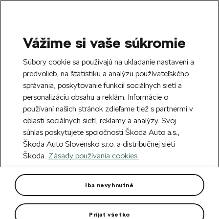
Vážime si vaše súkromie
SEARCH
S
Súbory cookie sa používajú na ukladanie nastavení a
e
predvolieb, na štatistiku a analýzu používateľského
Doprava zdarma k 70 partnerom Škoda
a
Zatvoriť
správania, poskytovanie funkcií sociálnych sietí a
po celom Slovensku.
r
personalizáciu obsahu a reklám. Informácie o
c
h
používaní našich stránok zdieľame tiež s partnermi v
Vytvorte si účet a my vás odmeníme 5 €
oblasti sociálnych sietí, reklamy a analýzy. Svoj
zľavou na prvú objednávku v minimálnej
Zatvoriť
súhlas poskytujete spoločnosti Škoda Auto a.s.,
hodnote 40 €.
Zaregistrovať sa.
Škoda Auto Slovensko s.r.o. a distribučnej sieti
Škoda.
Zásady používania cookies.
Hlavná stránka
Autodoplnky
Kolesá a disky
Zi
Kompletné zimné koleso Triton
Iba nevyhnutné
17" pre Superb III
Prijať všetko
Pneumatika Continental WinterContact TS 870 P pre