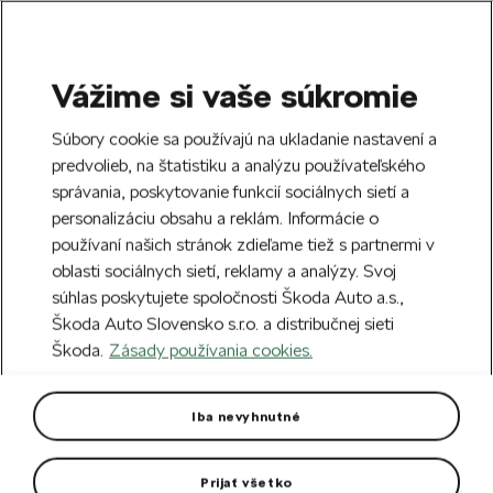
Vážime si vaše súkromie
SEARCH
S
Súbory cookie sa používajú na ukladanie nastavení a
e
predvolieb, na štatistiku a analýzu používateľského
Doprava zdarma k 70 partnerom Škoda
a
Zatvoriť
správania, poskytovanie funkcií sociálnych sietí a
po celom Slovensku.
r
personalizáciu obsahu a reklám. Informácie o
c
h
používaní našich stránok zdieľame tiež s partnermi v
Vytvorte si účet a my vás odmeníme 5 €
oblasti sociálnych sietí, reklamy a analýzy. Svoj
zľavou na prvú objednávku v minimálnej
Zatvoriť
Chyba 404
súhlas poskytujete spoločnosti Škoda Auto a.s.,
hodnote 40 €.
Zaregistrovať sa.
Škoda Auto Slovensko s.r.o. a distribučnej sieti
Stránka, ktorú hľadáte,
Škoda.
Zásady používania cookies.
neexistuje.
Iba nevyhnutné
Návrat na hlavnú stránku.
Prijať všetko