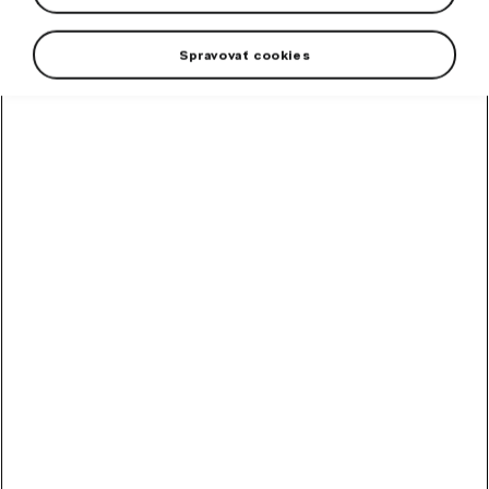
Spravovať cookies
High-contrast mode
Odporúčané ostatnými
zákazníkmi
Metlička
Metlička s penovým držadlom.
Skladom
10,20
€