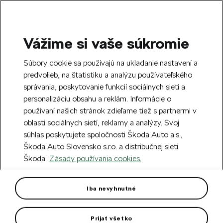
Vážime si vaše súkromie
SEARCH
S
Súbory cookie sa používajú na ukladanie nastavení a
e
predvolieb, na štatistiku a analýzu používateľského
Doprava zdarma k 70 partnerom Škoda
a
Zatvoriť
správania, poskytovanie funkcií sociálnych sietí a
po celom Slovensku.
r
personalizáciu obsahu a reklám. Informácie o
c
h
používaní našich stránok zdieľame tiež s partnermi v
Vytvorte si účet a my vás odmeníme 5 €
oblasti sociálnych sietí, reklamy a analýzy. Svoj
zľavou na prvú objednávku v minimálnej
Zatvoriť
súhlas poskytujete spoločnosti Škoda Auto a.s.,
hodnote 40 €.
Zaregistrovať sa.
Škoda Auto Slovensko s.r.o. a distribučnej sieti
Škoda.
Zásady používania cookies.
Hlavná stránka
Autodoplnky
Kolesá a disky
Zi
Kompletné zimné koleso 15"
Iba nevyhnutné
pre Scala
Prijať všetko
Pneumatika Hankook WiNter i*cept RS3 W462 pre Scala