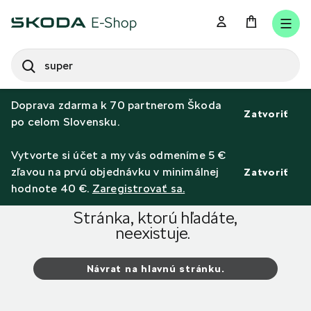
SEARCH
S
e
Doprava zdarma k 70 partnerom Škoda
a
Zatvoriť
po celom Slovensku.
r
c
h
Vytvorte si účet a my vás odmeníme 5 €
zľavou na prvú objednávku v minimálnej
Zatvoriť
Chyba 404
hodnote 40 €.
Zaregistrovať sa.
Stránka, ktorú hľadáte,
neexistuje.
Návrat na hlavnú stránku.