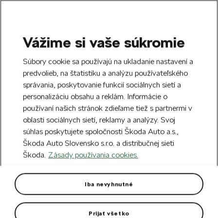
Vážime si vaše súkromie
SEARCH
S
Súbory cookie sa používajú na ukladanie nastavení a
e
predvolieb, na štatistiku a analýzu používateľského
Doprava zdarma k 70 partnerom Škoda
a
Zatvoriť
správania, poskytovanie funkcií sociálnych sietí a
po celom Slovensku.
r
personalizáciu obsahu a reklám. Informácie o
c
h
používaní našich stránok zdieľame tiež s partnermi v
Vytvorte si účet a my vás odmeníme 5 €
oblasti sociálnych sietí, reklamy a analýzy. Svoj
zľavou na prvú objednávku v minimálnej
Zatvoriť
Chyba 404
súhlas poskytujete spoločnosti Škoda Auto a.s.,
hodnote 40 €.
Zaregistrovať sa.
Škoda Auto Slovensko s.r.o. a distribučnej sieti
Stránka, ktorú hľadáte,
Škoda.
Zásady používania cookies.
neexistuje.
Iba nevyhnutné
Návrat na hlavnú stránku.
Prijať všetko