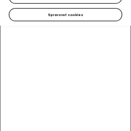
Spravovať cookies
High-contrast mode
Odporúčané ostatnými
zákazníkmi
Chladiaca kvapalina
G12evo 1 l
Hotová zmes chladiacej kvapaliny G12evo pre všetky vozidlá Škoda.
Skladom
5,89
€