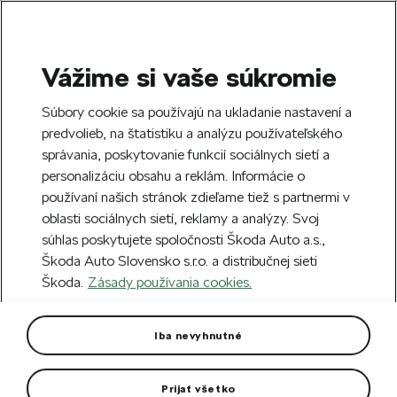
Vážime si vaše súkromie
SEARCH
S
Súbory cookie sa používajú na ukladanie nastavení a
e
predvolieb, na štatistiku a analýzu používateľského
Doprava zdarma k 70 partnerom Škoda
a
Zatvoriť
správania, poskytovanie funkcií sociálnych sietí a
po celom Slovensku.
r
personalizáciu obsahu a reklám. Informácie o
c
h
používaní našich stránok zdieľame tiež s partnermi v
Vytvorte si účet a my vás odmeníme 5 €
oblasti sociálnych sietí, reklamy a analýzy. Svoj
zľavou na prvú objednávku v minimálnej
Zatvoriť
súhlas poskytujete spoločnosti Škoda Auto a.s.,
hodnote 40 €.
Zaregistrovať sa.
Škoda Auto Slovensko s.r.o. a distribučnej sieti
Škoda.
Zásady používania cookies.
Hlavná stránka
Pre vás
Oblečenie a doplnky
O
Detské ponožky Motorsport
Iba nevyhnutné
S logom VRS a obrázkom autíčka na členku.
Prijať všetko