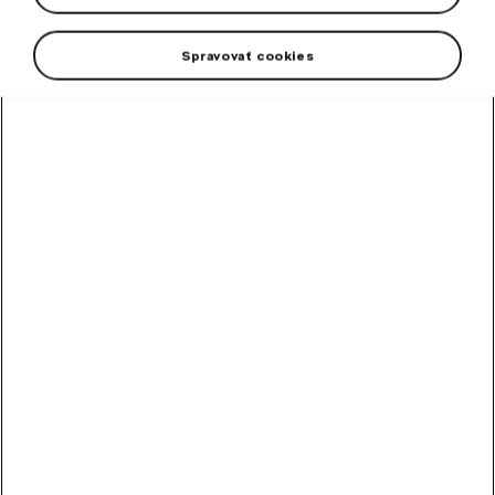
Spravovať cookies
High-contrast mode
Odporúčané ostatnými
zákazníkmi
Metlička
Metlička s penovým držadlom.
Skladom
10,20
€