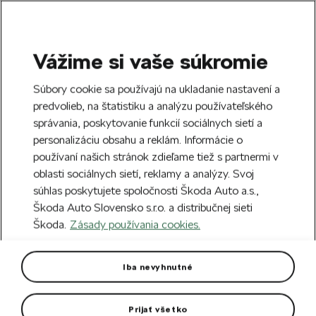
Vážime si vaše súkromie
SEARCH
S
Súbory cookie sa používajú na ukladanie nastavení a
e
predvolieb, na štatistiku a analýzu používateľského
Doprava zdarma k 70 partnerom Škoda
a
Zatvoriť
správania, poskytovanie funkcií sociálnych sietí a
po celom Slovensku.
r
personalizáciu obsahu a reklám. Informácie o
c
h
používaní našich stránok zdieľame tiež s partnermi v
Vytvorte si účet a my vás odmeníme 5 €
oblasti sociálnych sietí, reklamy a analýzy. Svoj
zľavou na prvú objednávku v minimálnej
Zatvoriť
Chyba 404
súhlas poskytujete spoločnosti Škoda Auto a.s.,
hodnote 40 €.
Zaregistrovať sa.
Škoda Auto Slovensko s.r.o. a distribučnej sieti
Stránka, ktorú hľadáte,
Škoda.
Zásady používania cookies.
neexistuje.
Iba nevyhnutné
Návrat na hlavnú stránku.
Prijať všetko