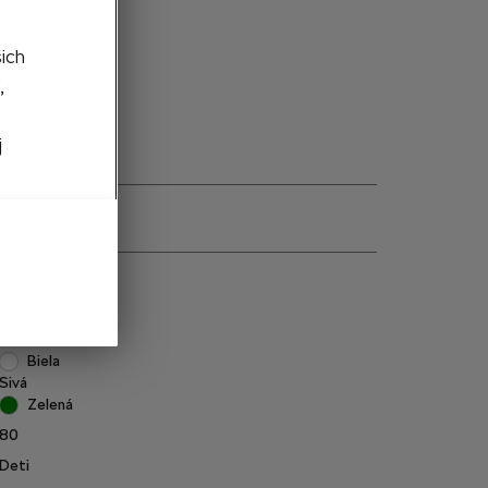
šich
edané
,
j
e
000084401G
Biela
Sivá
Zelená
80
Deti