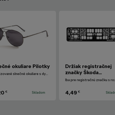
ečné okuliare Pilotky
Držiak registračnej
značky Škoda
Polarizované slnečné okuliare s dymovými sklami.
Motorsport
20
4,49
€
€
Skladom
Skla