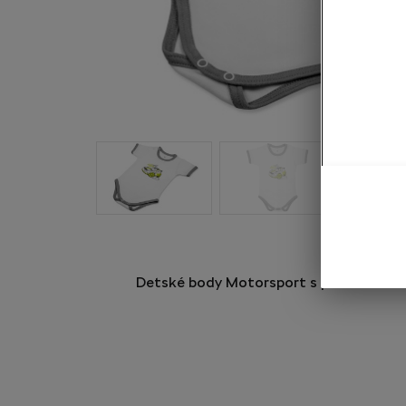
Detské body Motorsport s potlačou zá