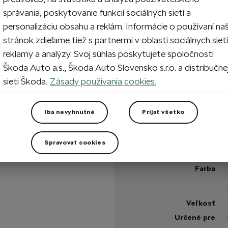
správania, poskytovanie funkcií sociálnych sietí a
personalizáciu obsahu a reklám. Informácie o používaní na
1
Vypr
stránok zdieľame tiež s partnermi v oblasti sociálnych sietí
reklamy a analýzy. Svoj súhlas poskytujete spoločnosti
Škoda Auto a.s., Škoda Auto Slovensko s.r.o. a distribučne
Vypredané
sieti Škoda.
Zásady používania cookies.
+2 viac
Máte otázku?
Iba nevyhnutné
Prijať všetko
Technické špecifikáci
Spravovať cookies
Kód výrobku
vodného auta.
Farba
Veľkosť
Určené pre