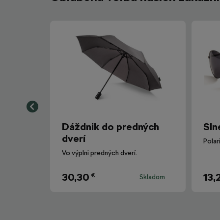
Dáždnik do predných
Sln
dverí
Vo výplni predných dverí.
30,30
13,
€
Skladom