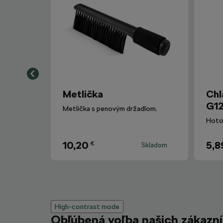
Metlička
Chl
G12
Metlička s penovým držadlom.
10,20
5,8
€
Skladom
High-contrast mode
Obľúbená voľba našich zákazn