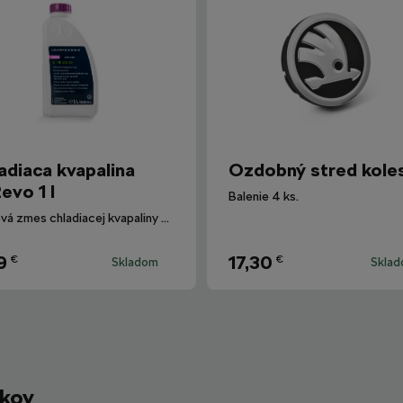
adiaca kvapalina
Ozdobný stred kole
evo 1 l
Balenie 4 ks.
Hotová zmes chladiacej kvapaliny G12evo pre všetky vozidlá Škoda.
9
17,30
€
€
Skladom
Skla
íkov