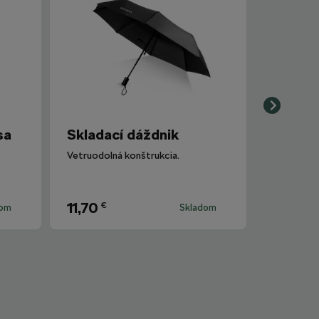
sa
Skladací dáždnik
Vetruodolná konštrukcia.
11,70
€
dom
Skladom