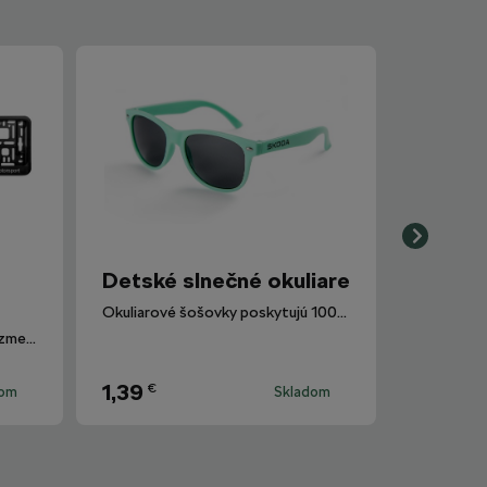
Detské slnečné okuliare
Okuliarové šošovky poskytujú 100% ochranu proti UV žiareniu.
Iba pre registračnú značku s rozmermi 520 mm x 110 mm.
1,39
€
dom
Skladom