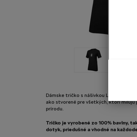
Dámske tričko s nášivkou LET'S EXPLORE
ako stvorené pre všetkých, ktorí milujú
prírodu.
Tričko je vyrobené zo 100% bavlny, tak
dotyk, priedušné a vhodné na každod