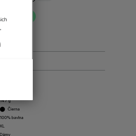
ť do košíka
šich
,
j
e
6U0084210AD
147
g
Čierna
100% bavlna
XL
Dámy