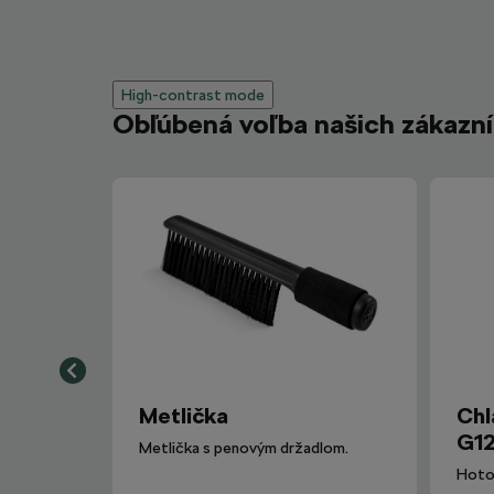
High-contrast mode
Obľúbená voľba našich zákazn
Metlička
Chl
G12
Metlička s penovým držadlom.