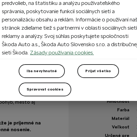
predvolieb, na štatistiku a analýzu používateľského
správania, poskytovanie funkcií sociálnych sietí a
1
Prida
personalizáciu obsahu a reklám. Informácie o používaní na
stránok zdieľame tiež s partnermi v oblasti sociálnych sietí
reklamy a analýzy. Svoj súhlas poskytujete spoločnosti
Na sklade
Škoda Auto a.s., Škoda Auto Slovensko s.r.o. a distribučne
sieti Škoda.
Zásady používania cookies.
Máte otázku?
Iba nevyhnutné
Prijať všetko
Technické špecifikáci
Spravovať cookies
Kód výrobku
 v čiernej farbe je
Hmotnosť
 pohyb, mesto aj
Farba
Materiál
že je príjemné na
Veľkosť
enné nosenie.
Určené pre