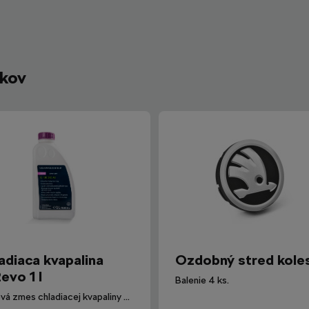
íkov
adiaca kvapalina
Ozdobný stred kole
evo 1 l
Balenie 4 ks.
Hotová zmes chladiacej kvapaliny G12evo pre všetky vozidlá Škoda.