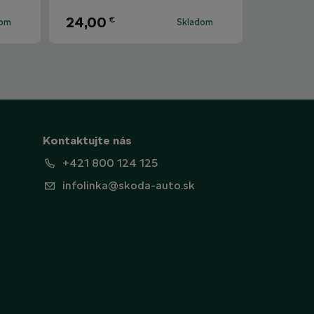
24,00
€
dom
Skladom
Kontaktujte nás
+421 800 124 125
infolinka@skoda-auto.sk