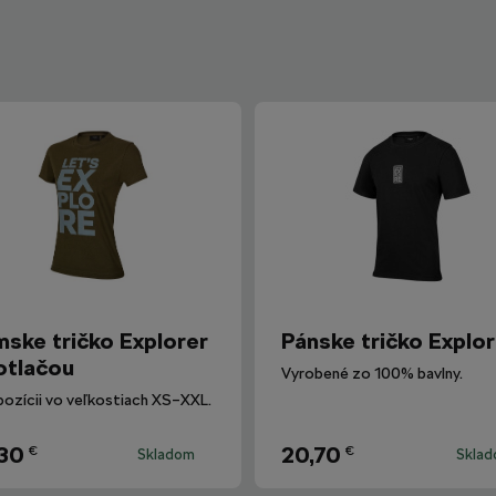
ske tričko Explorer
Pánske tričko Explor
otlačou
Vyrobené zo 100% bavlny.
pozícii vo veľkostiach XS–XXL.
30
20,70
€
€
Skladom
Skla