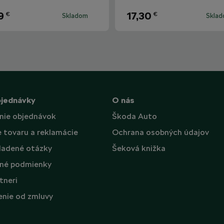
9
17,30
€
€
Skladom
Skla
bjednávky
O nás
nie objednávok
Škoda Auto
e tovaru a reklamácie
Ochrana osobných údajov
ladené otázky
Šeková knižka
né podmienky
tneri
nie od zmluvy