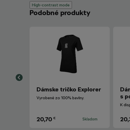
High-contrast mode
Podobné produkty
Dámske tričko Explorer
Dám
s p
Vyrobené zo 100% bavlny.
K dis
20,70
20,
€
Skladom