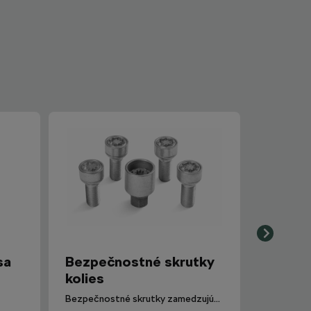
sa
Bezpečnostné skrutky
kolies
Bezpečnostné skrutky zamedzujúce krádeži kolies.