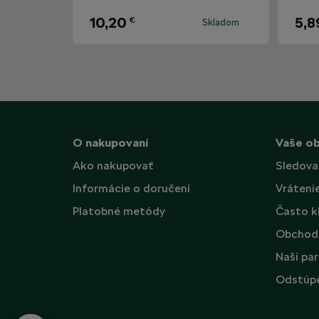
10,20
5,8
€
Skladom
O nakupovaní
Vaše o
Ako nakupovať
Sledova
Informácie o doručení
Vráteni
Platobné metódy
Často k
Obchod
Naši par
Odstúpe