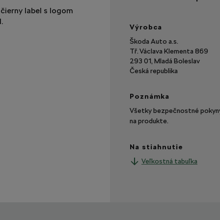
čierny label s logom
.
Výrobca
Škoda Auto a.s.
Tř. Václava Klementa 869
293 01, Mladá Boleslav
Česká republika
Poznámka
Všetky bezpečnostné pokyny 
na produkte.
Na stiahnutie
Veľkostná tabuľka