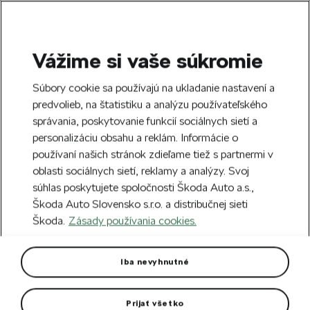
Vážime si vaše súkromie
SEARCH
S
Súbory cookie sa používajú na ukladanie nastavení a
e
predvolieb, na štatistiku a analýzu používateľského
Doprava zdarma k 70 partnerom Škoda
a
Zatvoriť
správania, poskytovanie funkcií sociálnych sietí a
po celom Slovensku.
r
personalizáciu obsahu a reklám. Informácie o
c
h
používaní našich stránok zdieľame tiež s partnermi v
Vytvorte si účet a my vás odmeníme 5 €
oblasti sociálnych sietí, reklamy a analýzy. Svoj
zľavou na prvú objednávku v minimálnej
Zatvoriť
súhlas poskytujete spoločnosti Škoda Auto a.s.,
hodnote 40 €.
Zaregistrovať sa.
Škoda Auto Slovensko s.r.o. a distribučnej sieti
Škoda.
Zásady používania cookies.
Hlavná stránka
Pre vás
Oblečenie a doplnky
O
Dámske športové tričko
Iba nevyhnutné
Technológioa dryCELL pre spoľahlivý odvod vlhkosti.
Prijať všetko