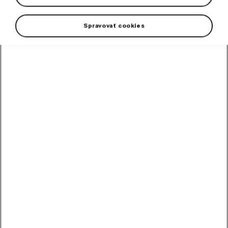
Spravovať cookies
+3 viac
Dámske športové tričko Puma s logom Škoda.