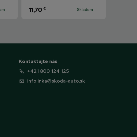
11,70
€
dom
Skladom
Kontaktujte nás
+421 800 124 125
infolinka@skoda-auto.sk