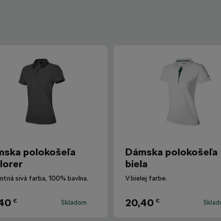
ska polokošeľa
Dámska polokošeľa
lorer
biela
ntná sivá farba, 100% bavlna.
V bielej farbe.
,40
20,40
€
€
Skladom
Skla