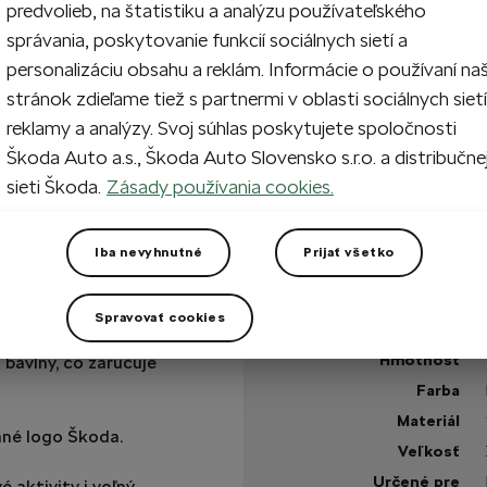
predvolieb, na štatistiku a analýzu používateľského
správania, poskytovanie funkcií sociálnych sietí a
1
Prida
personalizáciu obsahu a reklám. Informácie o používaní na
stránok zdieľame tiež s partnermi v oblasti sociálnych sietí
reklamy a analýzy. Svoj súhlas poskytujete spoločnosti
Na sklade
Škoda Auto a.s., Škoda Auto Slovensko s.r.o. a distribučne
sieti Škoda.
Zásady používania cookies.
Máte otázku?
Iba nevyhnutné
Prijať všetko
Technické špecifikáci
Spravovať cookies
Kód výrobku
tric green. Táto
Hmotnosť
bavlny, čo zaručuje
Farba
Materiál
ané logo Škoda.
Veľkosť
Určené pre
 aktivity i voľný