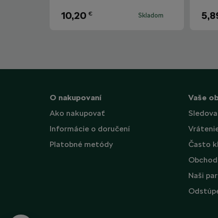
10,20
5,8
€
Skladom
O nakupovaní
Vaše o
Ako nakupovať
Sledova
Informácie o doručení
Vráteni
Platobné metódy
Často k
Obchod
Naši par
Odstúpe