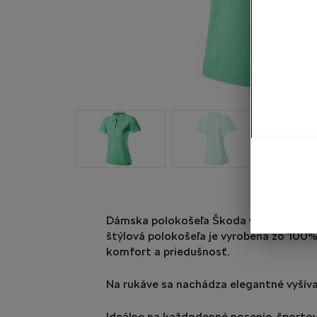
Dámska polokošeľa Škoda vo farbe elec
štýlová polokošeľa je vyrobená zo 100% 
komfort a priedušnosť.
Na rukáve sa nachádza elegantné vyšív
Ideálne na každodenné nosenie, športové