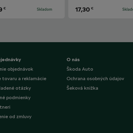
9
17,30
€
€
Skladom
Skla
bjednávky
O nás
nie objednávok
Škoda Auto
e tovaru a reklamácie
Ochrana osobných údajov
ladené otázky
Šeková knižka
né podmienky
tneri
nie od zmluvy