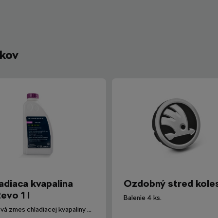
íkov
adiaca kvapalina
Ozdobný stred kole
evo 1 l
Balenie 4 ks.
Hotová zmes chladiacej kvapaliny G12evo pre všetky vozidlá Škoda.