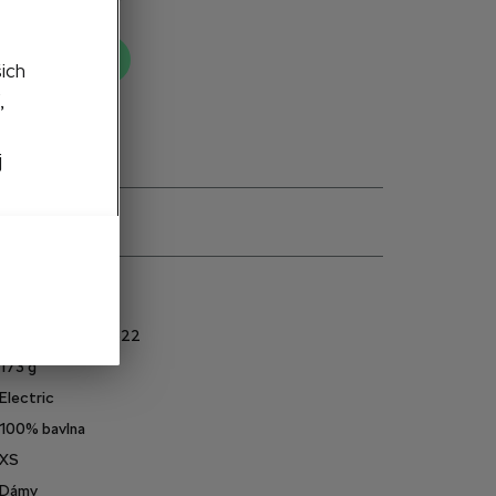
ť do košíka
šich
,
j
e
6U0084240AF622
173
g
Electric
100% bavlna
XS
Dámy