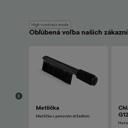
High-contrast mode
Obľúbená voľba našich zákazn
Metlička
Chl
G12
Metlička s penovým držadlom.