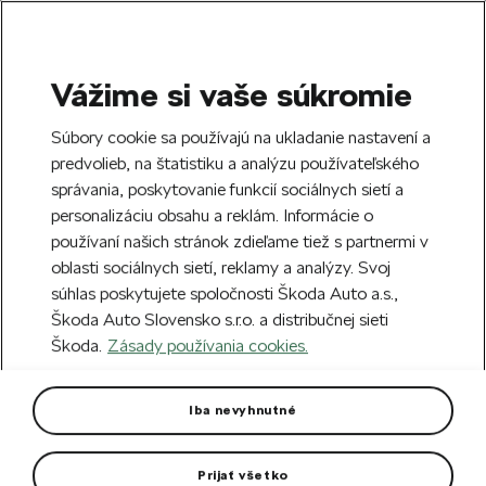
Vážime si vaše súkromie
SEARCH
S
Súbory cookie sa používajú na ukladanie nastavení a
e
predvolieb, na štatistiku a analýzu používateľského
Doprava zdarma k 70 partnerom Škoda
a
Zatvoriť
správania, poskytovanie funkcií sociálnych sietí a
po celom Slovensku.
r
personalizáciu obsahu a reklám. Informácie o
c
h
používaní našich stránok zdieľame tiež s partnermi v
Vytvorte si účet a my vás odmeníme 5 €
oblasti sociálnych sietí, reklamy a analýzy. Svoj
zľavou na prvú objednávku v minimálnej
Zatvoriť
súhlas poskytujete spoločnosti Škoda Auto a.s.,
hodnote 40 €.
Zaregistrovať sa.
Škoda Auto Slovensko s.r.o. a distribučnej sieti
Škoda.
Zásady používania cookies.
Hlavná stránka
Pre vás
Cyklistika
Cyklo doplnky
Cyklistické rukavice
Iba nevyhnutné
Prispôsobené na dotykové ovládanie telefónu.
Prijať všetko