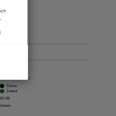
šich
edané
,
j
e
000084361M 041
Čierna
Zelená
35-38
Unisex