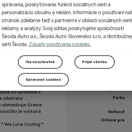
správania, poskytovanie funkcií sociálnych sietí a
personalizáciu obsahu a reklám. Informácie o používaní na
1
Vypr
stránok zdieľame tiež s partnermi v oblasti sociálnych sietí
reklamy a analýzy. Svoj súhlas poskytujete spoločnosti
Škoda Auto a.s., Škoda Auto Slovensko s.r.o. a distribučne
Vypredané
sieti Škoda.
Zásady používania cookies.
Máte otázku?
Iba nevyhnutné
Prijať všetko
Technické špecifikáci
Spravovať cookies
Kód výrobku
dĺžke sú vyrobené z
Farba
e ošetrený
e obmedzuje šírenie
 ponožky je vytkaná
Veľkosť
Určené pre
" We Love Cycling "