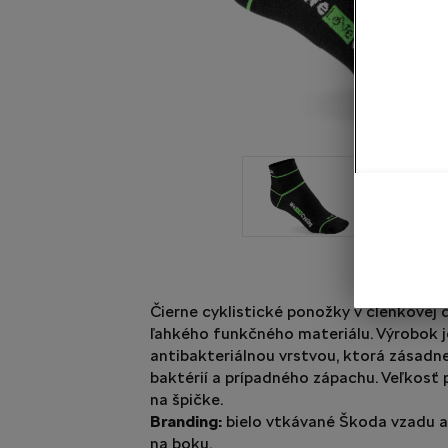
Čierne cyklistické ponožky v členkovej 
ľahkého funkčného materiálu. Výrobok j
antibakteriálnou vrstvou, ktorá zásadn
baktérií a prípadného zápachu. Veľkosť
na špičke.
Branding:
bielo vtkávané Škoda vzadu a 
na boku.