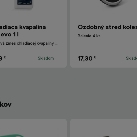
adiaca kvapalina
Ozdobný stred kole
evo 1 l
Balenie 4 ks.
Hotová zmes chladiacej kvapaliny G12evo pre všetky vozidlá Škoda.
9
17,30
€
€
Skladom
Skla
íkov