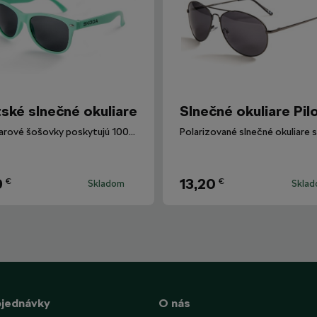
ské slnečné okuliare
Slnečné okuliare Pil
Okuliarové šošovky poskytujú 100% ochranu proti UV žiareniu.
9
13,20
€
€
Skladom
Skla
bjednávky
O nás