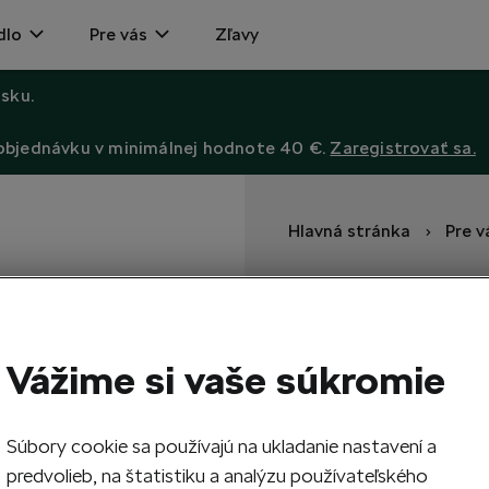
dlo
Pre vás
Zľavy
sku.
 objednávku v minimálnej hodnote 40 €.
Zaregistrovať sa.
Hlavná stránka
Pre v
Cyklistické
Čierne cyklistické ponožky 
Vážime si vaše súkromie
2,89
EUR
Súbory cookie sa používajú na ukladanie nastavení a
predvolieb, na štatistiku a analýzu používateľského
35-38
39
Veľkosť