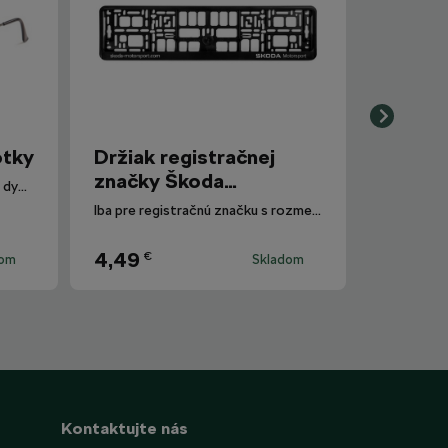
otky
Držiak registračnej
značky Škoda
Polarizované slnečné okuliare s dymovými sklami.
Motorsport
Iba pre registračnú značku s rozmermi 520 mm x 110 mm.
4,49
€
dom
Skladom
Kontaktujte nás