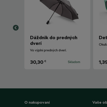
Dáždnik do predných
Det
dverí
Vo výplni predných dverí.
30,30
1,3
€
Skladom
O nakupovaní
Vaše o