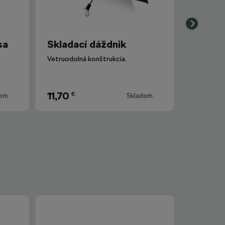
sa
Skladací dáždnik
Vetruodolná konštrukcia.
11,70
€
dom
Skladom