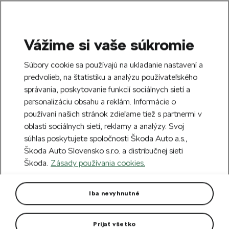
Vážime si vaše súkromie
SEARCH
S
Súbory cookie sa používajú na ukladanie nastavení a
e
predvolieb, na štatistiku a analýzu používateľského
Doprava zdarma k 70 partnerom Škoda
a
Zatvoriť
správania, poskytovanie funkcií sociálnych sietí a
po celom Slovensku.
r
personalizáciu obsahu a reklám. Informácie o
c
h
používaní našich stránok zdieľame tiež s partnermi v
Vytvorte si účet a my vás odmeníme 5 €
oblasti sociálnych sietí, reklamy a analýzy. Svoj
zľavou na prvú objednávku v minimálnej
Zatvoriť
súhlas poskytujete spoločnosti Škoda Auto a.s.,
hodnote 40 €.
Zaregistrovať sa.
Škoda Auto Slovensko s.r.o. a distribučnej sieti
Škoda.
Zásady používania cookies.
Hlavná stránka
Pre vás
Cyklistika
Cyklo oblečenie
Cyklistické ponožky WLC dlhé
Iba nevyhnutné
Čierne cyklistické ponožky v predĺženej dĺžke.
Prijať všetko