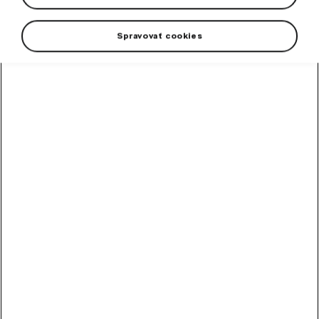
Spravovať cookies
Čierne cyklistické ponožky v predĺženej dĺžke sú