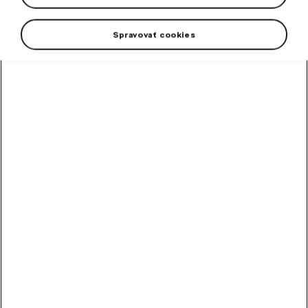
Spravovať cookies
High-contrast mode
Odporúčané ostatnými
zákazníkmi
Metlička
Metlička s penovým držadlom.
Skladom
10,20
€