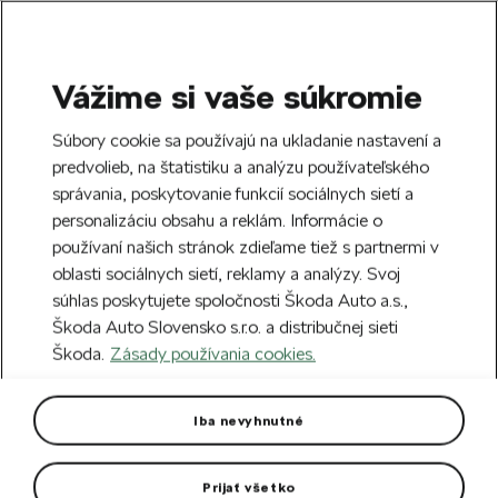
Vážime si vaše súkromie
SEARCH
S
Súbory cookie sa používajú na ukladanie nastavení a
e
predvolieb, na štatistiku a analýzu používateľského
Doprava zdarma k 70 partnerom Škoda
a
Zatvoriť
správania, poskytovanie funkcií sociálnych sietí a
po celom Slovensku.
r
personalizáciu obsahu a reklám. Informácie o
c
h
používaní našich stránok zdieľame tiež s partnermi v
Vytvorte si účet a my vás odmeníme 5 €
oblasti sociálnych sietí, reklamy a analýzy. Svoj
zľavou na prvú objednávku v minimálnej
Zatvoriť
Chyba 404
súhlas poskytujete spoločnosti Škoda Auto a.s.,
hodnote 40 €.
Zaregistrovať sa.
Škoda Auto Slovensko s.r.o. a distribučnej sieti
Stránka, ktorú hľadáte,
Škoda.
Zásady používania cookies.
neexistuje.
Iba nevyhnutné
Návrat na hlavnú stránku.
Prijať všetko