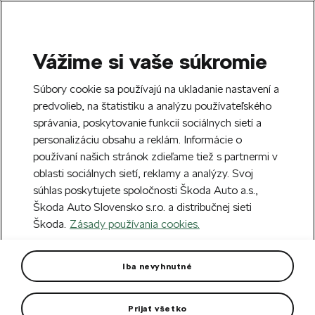
Vážime si vaše súkromie
SEARCH
S
Súbory cookie sa používajú na ukladanie nastavení a
e
predvolieb, na štatistiku a analýzu používateľského
Doprava zdarma k 70 partnerom Škoda
a
Zatvoriť
správania, poskytovanie funkcií sociálnych sietí a
po celom Slovensku.
r
personalizáciu obsahu a reklám. Informácie o
c
h
používaní našich stránok zdieľame tiež s partnermi v
Vytvorte si účet a my vás odmeníme 5 €
oblasti sociálnych sietí, reklamy a analýzy. Svoj
zľavou na prvú objednávku v minimálnej
Zatvoriť
súhlas poskytujete spoločnosti Škoda Auto a.s.,
hodnote 40 €.
Zaregistrovať sa.
Škoda Auto Slovensko s.r.o. a distribučnej sieti
Škoda.
Zásady používania cookies.
Hlavná stránka
Pre vás
Oblečenie a doplnky
D
Botas x Škoda Explorer
Iba nevyhnutné
Nadčasové tenisky s ikonickým „Š“.
Prijať všetko