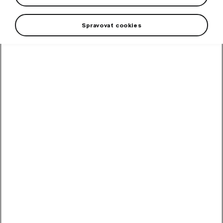
Spravovať cookies
+2 viac
Vstúpte do sveta, kde sa česká obuvnícka tradícia