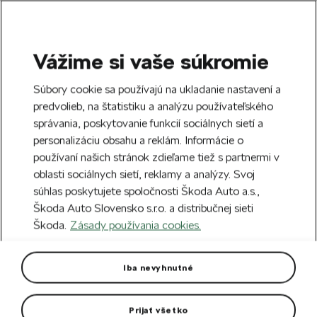
Vážime si vaše súkromie
SEARCH
S
Súbory cookie sa používajú na ukladanie nastavení a
e
predvolieb, na štatistiku a analýzu používateľského
Doprava zdarma k 70 partnerom Škoda
a
Zatvoriť
správania, poskytovanie funkcií sociálnych sietí a
po celom Slovensku.
r
personalizáciu obsahu a reklám. Informácie o
c
h
používaní našich stránok zdieľame tiež s partnermi v
Vytvorte si účet a my vás odmeníme 5 €
oblasti sociálnych sietí, reklamy a analýzy. Svoj
zľavou na prvú objednávku v minimálnej
Zatvoriť
súhlas poskytujete spoločnosti Škoda Auto a.s.,
hodnote 40 €.
Zaregistrovať sa.
Škoda Auto Slovensko s.r.o. a distribučnej sieti
Škoda.
Zásady používania cookies.
Hlavná stránka
Pre vás
Cyklistika
Bicykle
B
Bicykel ŠKODA ROAD
Iba nevyhnutné
Bicykel ŠKODA ROAD.
Prijať všetko