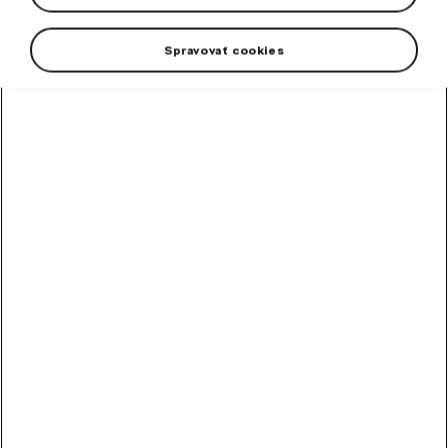
Spravovať cookies
Cestný bicykel ŠKODA Road
výborne poslúži k