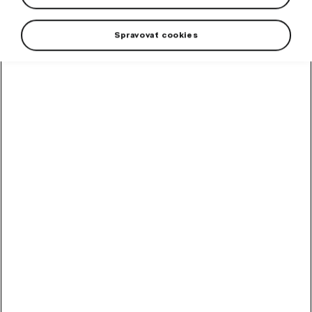
Spravovať cookies
+3 more
Women’s sports T-shirt with dryCELL moisture-