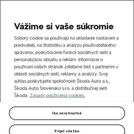
Vážime si vaše súkromie
SEARCH
S
Súbory cookie sa používajú na ukladanie nastavení a
e
predvolieb, na štatistiku a analýzu používateľského
Free delivery to 70 Škoda partners across
a
Close
správania, poskytovanie funkcií sociálnych sietí a
Slovakia.
r
personalizáciu obsahu a reklám. Informácie o
c
h
používaní našich stránok zdieľame tiež s partnermi v
Create an account and get a €5 welcome
oblasti sociálnych sietí, reklamy a analýzy. Svoj
discount on your first order over €40.
Close
súhlas poskytujete spoločnosti Škoda Auto a.s.,
Sign up.
Škoda Auto Slovensko s.r.o. a distribučnej sieti
Škoda.
Zásady používania cookies.
Home
For you
Clothing & Accessories
Clothes
Women's T-shirt Puma
Iba nevyhnutné
T-shirt with dryCELL moisture-wicking technology.
Prijať všetko