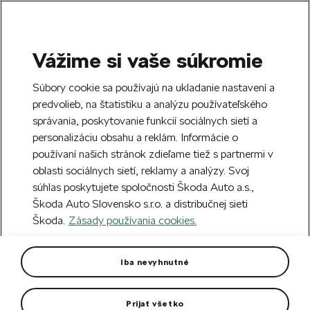
Vážime si vaše súkromie
SEARCH
S
Súbory cookie sa používajú na ukladanie nastavení a
e
predvolieb, na štatistiku a analýzu používateľského
Free delivery to 70 Škoda partners across
a
Close
správania, poskytovanie funkcií sociálnych sietí a
Slovakia.
r
personalizáciu obsahu a reklám. Informácie o
c
h
používaní našich stránok zdieľame tiež s partnermi v
Create an account and get a €5 welcome
oblasti sociálnych sietí, reklamy a analýzy. Svoj
discount on your first order over €40.
Close
súhlas poskytujete spoločnosti Škoda Auto a.s.,
Sign up.
Škoda Auto Slovensko s.r.o. a distribučnej sieti
Škoda.
Zásady používania cookies.
Home
For you
Clothing & Accessories
Clothes
Women's Pullover
Iba nevyhnutné
In gray melange color.
Prijať všetko