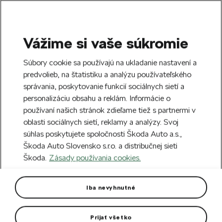
Vážime si vaše súkromie
SEARCH
S
Súbory cookie sa používajú na ukladanie nastavení a
e
predvolieb, na štatistiku a analýzu používateľského
Free delivery to 70 Škoda partners across
a
Close
správania, poskytovanie funkcií sociálnych sietí a
Slovakia.
r
personalizáciu obsahu a reklám. Informácie o
c
h
používaní našich stránok zdieľame tiež s partnermi v
Create an account and get a €5 welcome
oblasti sociálnych sietí, reklamy a analýzy. Svoj
discount on your first order over €40.
Close
súhlas poskytujete spoločnosti Škoda Auto a.s.,
Sign up.
Škoda Auto Slovensko s.r.o. a distribučnej sieti
Škoda.
Zásady používania cookies.
Home
For you
Clothing & Accessories
Clothes
Women's Cycling Jersey with
Iba nevyhnutné
long sleeve
Prijať všetko
Women's cycling jersey with long sleeves with insulation is