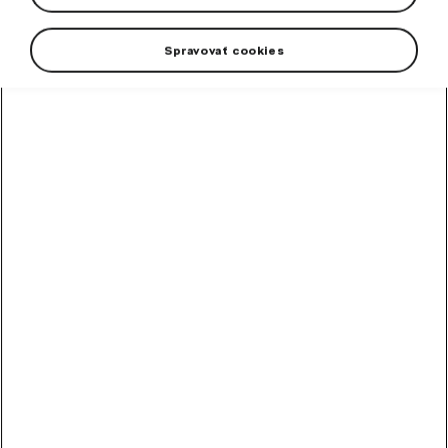
Spravovať cookies
+1 more
Women's sweatshirt in a modern anthracite color.