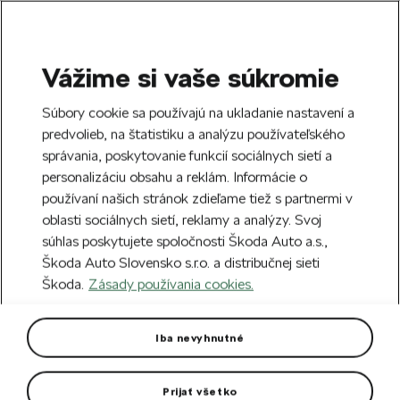
Vážime si vaše súkromie
SEARCH
S
Súbory cookie sa používajú na ukladanie nastavení a
e
predvolieb, na štatistiku a analýzu používateľského
Free delivery to 70 Škoda partners across
a
Close
správania, poskytovanie funkcií sociálnych sietí a
Slovakia.
r
personalizáciu obsahu a reklám. Informácie o
c
h
používaní našich stránok zdieľame tiež s partnermi v
Create an account and get a €5 welcome
oblasti sociálnych sietí, reklamy a analýzy. Svoj
discount on your first order over €40.
Close
súhlas poskytujete spoločnosti Škoda Auto a.s.,
Sign up.
Škoda Auto Slovensko s.r.o. a distribučnej sieti
Škoda.
Zásady používania cookies.
Home
For you
Clothing & Accessories
Clothes
Women sweatshirt anthracite
Iba nevyhnutné
Flattering cut with practical details.
Prijať všetko