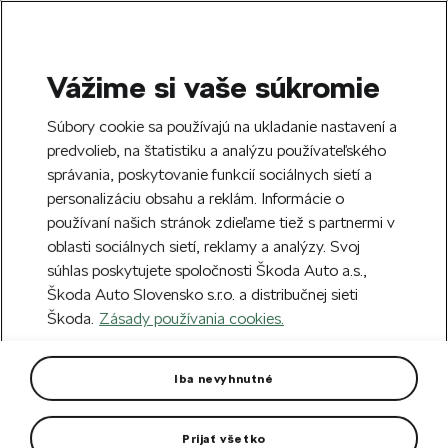
Vážime si vaše súkromie
SEARCH
S
Súbory cookie sa používajú na ukladanie nastavení a
e
predvolieb, na štatistiku a analýzu používateľského
Free delivery to 70 Škoda partners across
a
Close
správania, poskytovanie funkcií sociálnych sietí a
Slovakia.
r
personalizáciu obsahu a reklám. Informácie o
c
h
používaní našich stránok zdieľame tiež s partnermi v
Create an account and get a €5 welcome
Error 404
oblasti sociálnych sietí, reklamy a analýzy. Svoj
discount on your first order over €40.
Close
súhlas poskytujete spoločnosti Škoda Auto a.s.,
Sign up.
Škoda Auto Slovensko s.r.o. a distribučnej sieti
The page you're looking for does
Škoda.
Zásady používania cookies.
not exist.
Iba nevyhnutné
Take me to the homepage.
Prijať všetko