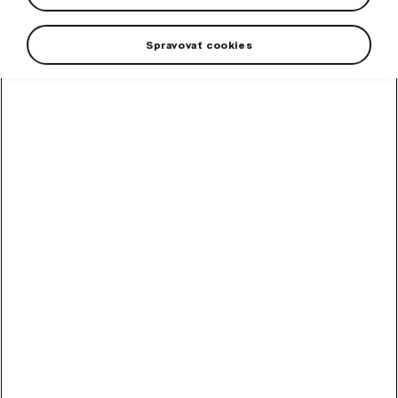
Spravovať cookies
High-contrast mode
Other Customers Also
Bought
Alloy wheel Perseus 18"
Octavia IV
Rim dimension: 7,5J x 18“ ET 48
In stock
253,60
€