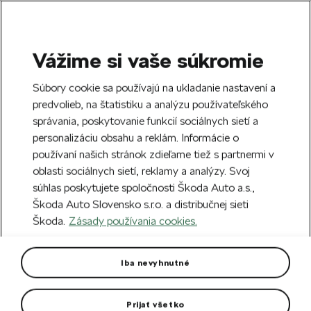
Vážime si vaše súkromie
SEARCH
S
Súbory cookie sa používajú na ukladanie nastavení a
e
predvolieb, na štatistiku a analýzu používateľského
Free delivery to 70 Škoda partners across
a
Close
správania, poskytovanie funkcií sociálnych sietí a
Slovakia.
r
personalizáciu obsahu a reklám. Informácie o
c
h
používaní našich stránok zdieľame tiež s partnermi v
Create an account and get a €5 welcome
oblasti sociálnych sietí, reklamy a analýzy. Svoj
discount on your first order over €40.
Close
súhlas poskytujete spoločnosti Škoda Auto a.s.,
Sign up.
Škoda Auto Slovensko s.r.o. a distribučnej sieti
Škoda.
Zásady používania cookies.
Home
Car Accessories
Car care
Wiper blades
Set of front wiper blades for
Iba nevyhnutné
Octavia III
Prijať všetko
Developed and tested specifically for Škoda models.