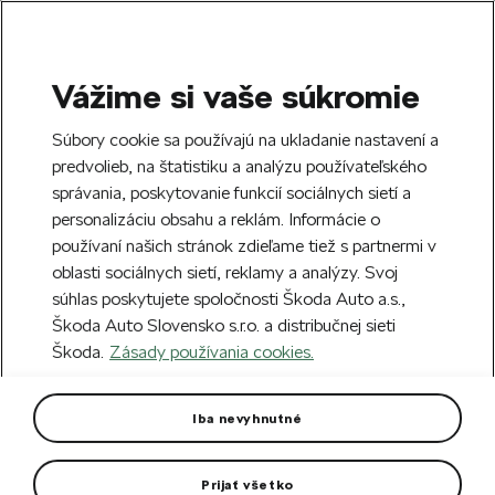
Vážime si vaše súkromie
SEARCH
S
Súbory cookie sa používajú na ukladanie nastavení a
e
predvolieb, na štatistiku a analýzu používateľského
Free delivery to 70 Škoda partners across
a
Close
správania, poskytovanie funkcií sociálnych sietí a
Slovakia.
r
personalizáciu obsahu a reklám. Informácie o
c
h
používaní našich stránok zdieľame tiež s partnermi v
Create an account and get a €5 welcome
Error 404
oblasti sociálnych sietí, reklamy a analýzy. Svoj
discount on your first order over €40.
Close
súhlas poskytujete spoločnosti Škoda Auto a.s.,
Sign up.
Škoda Auto Slovensko s.r.o. a distribučnej sieti
The page you're looking for does
Škoda.
Zásady používania cookies.
not exist.
Iba nevyhnutné
Take me to the homepage.
Prijať všetko