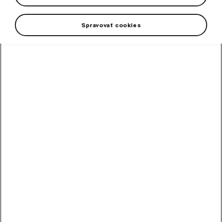
Spravovať cookies
High-contrast mode
Other Customers Also
Bought
Touch-up paint pencil
grey Graphite metallic II
Colour code F7C/5X5X.
In stock
10,90
€