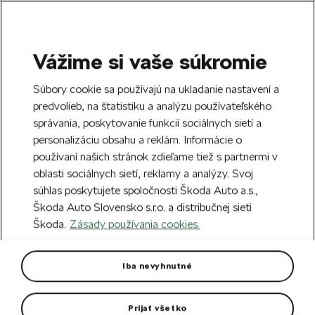
Vážime si vaše súkromie
SEARCH
S
Súbory cookie sa používajú na ukladanie nastavení a
e
predvolieb, na štatistiku a analýzu používateľského
Free delivery to 70 Škoda partners across
a
Close
správania, poskytovanie funkcií sociálnych sietí a
Slovakia.
r
personalizáciu obsahu a reklám. Informácie o
c
h
používaní našich stránok zdieľame tiež s partnermi v
Create an account and get a €5 welcome
oblasti sociálnych sietí, reklamy a analýzy. Svoj
discount on your first order over €40.
Close
súhlas poskytujete spoločnosti Škoda Auto a.s.,
Sign up.
Škoda Auto Slovensko s.r.o. a distribučnej sieti
Škoda.
Zásady používania cookies.
Home
For you
Škoda Cycling
Bike clothes
Replica of Green Jersey Tour
Iba nevyhnutné
de France 2023
Prijať všetko
Replica of the Official jersey worn by the Tour de France