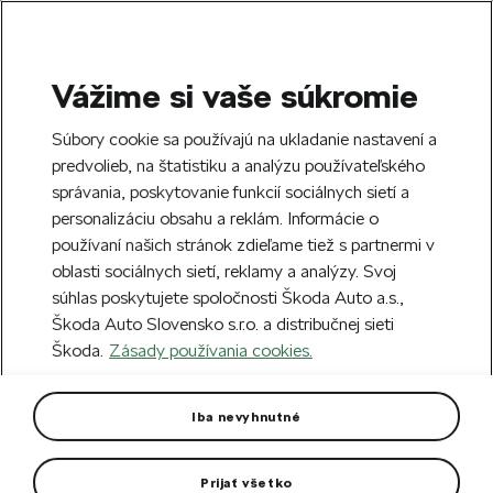
Vážime si vaše súkromie
SEARCH
S
Súbory cookie sa používajú na ukladanie nastavení a
e
predvolieb, na štatistiku a analýzu používateľského
Free delivery to 70 Škoda partners across
a
Close
správania, poskytovanie funkcií sociálnych sietí a
Slovakia.
r
personalizáciu obsahu a reklám. Informácie o
c
h
používaní našich stránok zdieľame tiež s partnermi v
Create an account and get a €5 welcome
oblasti sociálnych sietí, reklamy a analýzy. Svoj
discount on your first order over €40.
Close
súhlas poskytujete spoločnosti Škoda Auto a.s.,
Sign up.
Škoda Auto Slovensko s.r.o. a distribučnej sieti
Škoda.
Zásady používania cookies.
Home
For you
Škoda Cycling
Bike clothes
Replica of green Jersey TdF
Iba nevyhnutné
Replica of the Official jersey worn by the Tour de France.
Prijať všetko