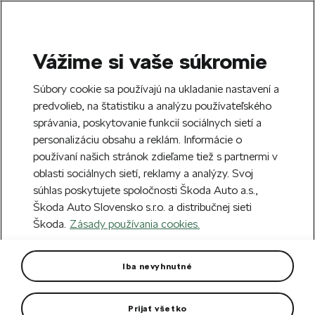
Vážime si vaše súkromie
SEARCH
S
Súbory cookie sa používajú na ukladanie nastavení a
e
predvolieb, na štatistiku a analýzu používateľského
Free delivery to 70 Škoda partners across
a
Close
správania, poskytovanie funkcií sociálnych sietí a
Slovakia.
r
personalizáciu obsahu a reklám. Informácie o
c
h
používaní našich stránok zdieľame tiež s partnermi v
Create an account and get a €5 welcome
Error 404
oblasti sociálnych sietí, reklamy a analýzy. Svoj
discount on your first order over €40.
Close
súhlas poskytujete spoločnosti Škoda Auto a.s.,
Sign up.
Škoda Auto Slovensko s.r.o. a distribučnej sieti
The page you're looking for does
Škoda.
Zásady používania cookies.
not exist.
Iba nevyhnutné
Take me to the homepage.
Prijať všetko