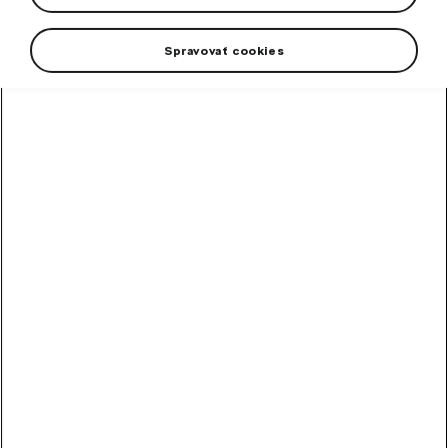
Spravovať cookies
High-contrast mode
Other Customers Also
Bought
Touch-up paint pencil
grey Graphite metallic II
Colour code F7C/5X5X.
In stock
10,90
€