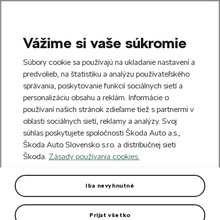
Vážime si vaše súkromie
SEARCH
S
Súbory cookie sa používajú na ukladanie nastavení a
e
predvolieb, na štatistiku a analýzu používateľského
Free delivery to 70 Škoda partners across
a
Close
správania, poskytovanie funkcií sociálnych sietí a
Slovakia.
r
personalizáciu obsahu a reklám. Informácie o
c
h
používaní našich stránok zdieľame tiež s partnermi v
Create an account and get a €5 welcome
oblasti sociálnych sietí, reklamy a analýzy. Svoj
discount on your first order over €40.
Close
súhlas poskytujete spoločnosti Škoda Auto a.s.,
Sign up.
Škoda Auto Slovensko s.r.o. a distribučnej sieti
Škoda.
Zásady používania cookies.
Home
For you
Clothing & Accessories
Clothes
Polo Shirt Motorsport
Iba nevyhnutné
A Stylish and Comfortable Choice for Everyone.
Prijať všetko