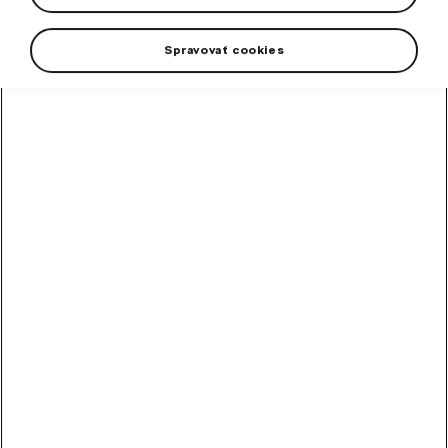
Spravovať cookies
+3 more
The unisex Škoda Motorsport polo shirt with a three-