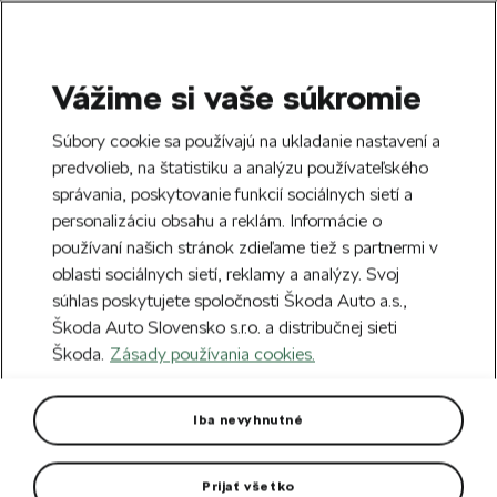
Vážime si vaše súkromie
SEARCH
S
Súbory cookie sa používajú na ukladanie nastavení a
e
predvolieb, na štatistiku a analýzu používateľského
Free delivery to 70 Škoda partners across
a
Close
správania, poskytovanie funkcií sociálnych sietí a
Slovakia.
r
personalizáciu obsahu a reklám. Informácie o
c
h
používaní našich stránok zdieľame tiež s partnermi v
Create an account and get a €5 welcome
oblasti sociálnych sietí, reklamy a analýzy. Svoj
discount on your first order over €40.
Close
súhlas poskytujete spoločnosti Škoda Auto a.s.,
Sign up.
Škoda Auto Slovensko s.r.o. a distribučnej sieti
Škoda.
Zásady používania cookies.
Home
For you
Clothing & Accessories
Clothes
Men's Windproof Cycling
Iba nevyhnutné
Jacket
Prijať všetko
Logo Škoda in reflective colour and others reflective