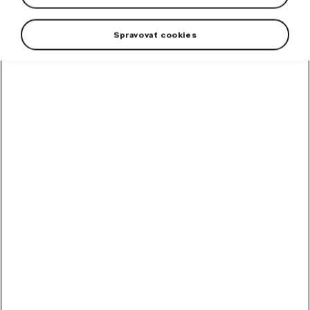
Spravovať cookies
+1 more
Men's polo shirt in new colour emerald green. Number