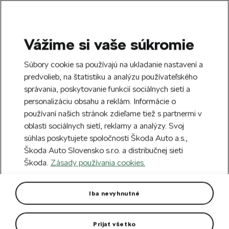
Vážime si vaše súkromie
SEARCH
S
Súbory cookie sa používajú na ukladanie nastavení a
e
predvolieb, na štatistiku a analýzu používateľského
Free delivery to 70 Škoda partners across
a
Close
správania, poskytovanie funkcií sociálnych sietí a
Slovakia.
r
personalizáciu obsahu a reklám. Informácie o
c
h
používaní našich stránok zdieľame tiež s partnermi v
Create an account and get a €5 welcome
oblasti sociálnych sietí, reklamy a analýzy. Svoj
discount on your first order over €40.
Close
súhlas poskytujete spoločnosti Škoda Auto a.s.,
Sign up.
Škoda Auto Slovensko s.r.o. a distribučnej sieti
Škoda.
Zásady používania cookies.
Home
For you
Clothing & Accessories
Clothes
Men's Polo Shirt Plus
Iba nevyhnutné
New colour emerald green.
Prijať všetko