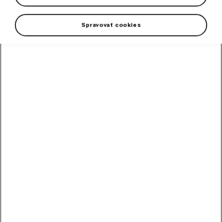
Spravovať cookies
+2 more
Men’s PUMA sports shorts with Škoda logo – for