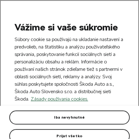
Vážime si vaše súkromie
SEARCH
S
Súbory cookie sa používajú na ukladanie nastavení a
e
predvolieb, na štatistiku a analýzu používateľského
Free delivery to 70 Škoda partners across
a
Close
správania, poskytovanie funkcií sociálnych sietí a
Slovakia.
r
personalizáciu obsahu a reklám. Informácie o
c
h
používaní našich stránok zdieľame tiež s partnermi v
Create an account and get a €5 welcome
oblasti sociálnych sietí, reklamy a analýzy. Svoj
discount on your first order over €40.
Close
súhlas poskytujete spoločnosti Škoda Auto a.s.,
Sign up.
Škoda Auto Slovensko s.r.o. a distribučnej sieti
Škoda.
Zásady používania cookies.
Home
For you
Clothing & Accessories
Clothes
Men shorts Puma
Iba nevyhnutné
Lightweight functional material with dryCELL technology.
Prijať všetko