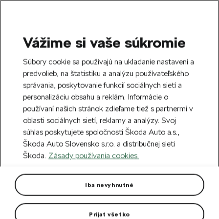
Vážime si vaše súkromie
SEARCH
S
Súbory cookie sa používajú na ukladanie nastavení a
e
predvolieb, na štatistiku a analýzu používateľského
Free delivery to 70 Škoda partners across
a
Close
správania, poskytovanie funkcií sociálnych sietí a
Slovakia.
r
personalizáciu obsahu a reklám. Informácie o
c
h
používaní našich stránok zdieľame tiež s partnermi v
Create an account and get a €5 welcome
oblasti sociálnych sietí, reklamy a analýzy. Svoj
discount on your first order over €40.
Close
súhlas poskytujete spoločnosti Škoda Auto a.s.,
Sign up.
Škoda Auto Slovensko s.r.o. a distribučnej sieti
Škoda.
Zásady používania cookies.
Home
For you
Clothing & Accessories
Clothes
Men Polo Shirt electric
Iba nevyhnutné
Electric green colour.
Prijať všetko