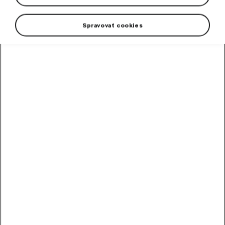
NEW
Spravovať cookies
+1 more
Men polo shirt in electric green colour. 100% cotton.