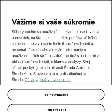
Vážime si vaše súkromie
SEARCH
S
Súbory cookie sa používajú na ukladanie nastavení a
e
predvolieb, na štatistiku a analýzu používateľského
Free delivery to 70 Škoda partners across
a
Close
správania, poskytovanie funkcií sociálnych sietí a
Slovakia.
r
personalizáciu obsahu a reklám. Informácie o
c
h
používaní našich stránok zdieľame tiež s partnermi v
Create an account and get a €5 welcome
Error 404
oblasti sociálnych sietí, reklamy a analýzy. Svoj
discount on your first order over €40.
Close
súhlas poskytujete spoločnosti Škoda Auto a.s.,
Sign up.
Škoda Auto Slovensko s.r.o. a distribučnej sieti
The page you're looking for does
Škoda.
Zásady používania cookies.
not exist.
Iba nevyhnutné
Take me to the homepage.
Prijať všetko