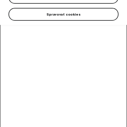
Spravovať cookies
High-contrast mode
Other Customers Also
Bought