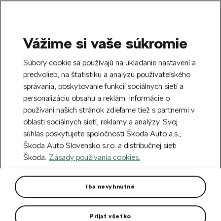
Vážime si vaše súkromie
SEARCH
S
Súbory cookie sa používajú na ukladanie nastavení a
e
predvolieb, na štatistiku a analýzu používateľského
Free delivery to 70 Škoda partners across
a
Close
správania, poskytovanie funkcií sociálnych sietí a
Slovakia.
r
personalizáciu obsahu a reklám. Informácie o
c
h
používaní našich stránok zdieľame tiež s partnermi v
Create an account and get a €5 welcome
oblasti sociálnych sietí, reklamy a analýzy. Svoj
discount on your first order over €40.
Close
súhlas poskytujete spoločnosti Škoda Auto a.s.,
Sign up.
Škoda Auto Slovensko s.r.o. a distribučnej sieti
Škoda.
Zásady používania cookies.
Home
For you
Clothing & Accessories
Hats
Cross-country ski hat
Iba nevyhnutné
Made of soft, flexible and functional material.
Prijať všetko