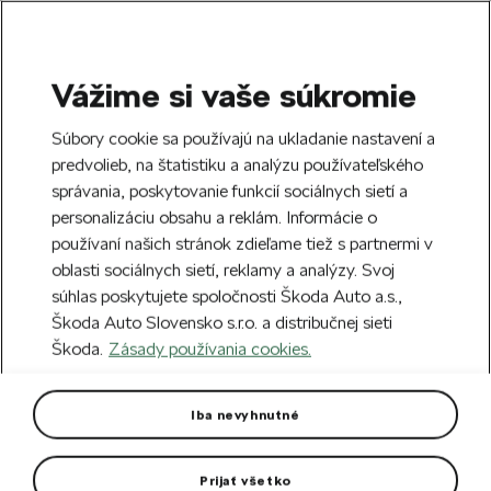
Vážime si vaše súkromie
SEARCH
S
Súbory cookie sa používajú na ukladanie nastavení a
e
predvolieb, na štatistiku a analýzu používateľského
Free delivery to 70 Škoda partners across
a
Close
správania, poskytovanie funkcií sociálnych sietí a
Slovakia.
r
personalizáciu obsahu a reklám. Informácie o
c
h
používaní našich stránok zdieľame tiež s partnermi v
Create an account and get a €5 welcome
oblasti sociálnych sietí, reklamy a analýzy. Svoj
discount on your first order over €40.
Close
súhlas poskytujete spoločnosti Škoda Auto a.s.,
Sign up.
Škoda Auto Slovensko s.r.o. a distribučnej sieti
Škoda.
Zásady používania cookies.
Home
Car Accessories
Rims & Complete wheels
Complete winter alloy wheel
Iba nevyhnutné
Trifid 17" for Kodiaq II
Prijať všetko
Hankook Winter i*cept evo3 X tyre for Kodiaq II. DOT