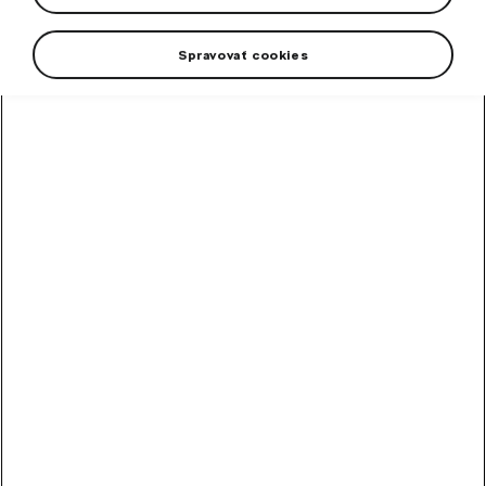
Spravovať cookies
High-contrast mode
Other Customers Also
Bought
Touch-up paint pencil
grey Graphite metallic II
Colour code F7C/5X5X.
In stock
10,90
€