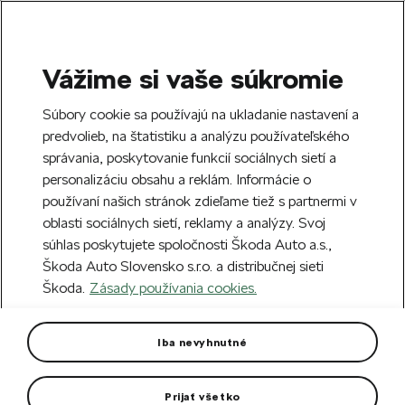
Vážime si vaše súkromie
SEARCH
S
Súbory cookie sa používajú na ukladanie nastavení a
e
predvolieb, na štatistiku a analýzu používateľského
Free delivery to 70 Škoda partners across
a
Close
správania, poskytovanie funkcií sociálnych sietí a
Slovakia.
r
personalizáciu obsahu a reklám. Informácie o
c
h
používaní našich stránok zdieľame tiež s partnermi v
Create an account and get a €5 welcome
Error 404
oblasti sociálnych sietí, reklamy a analýzy. Svoj
discount on your first order over €40.
Close
súhlas poskytujete spoločnosti Škoda Auto a.s.,
Sign up.
Škoda Auto Slovensko s.r.o. a distribučnej sieti
The page you're looking for does
Škoda.
Zásady používania cookies.
not exist.
Iba nevyhnutné
Take me to the homepage.
Prijať všetko