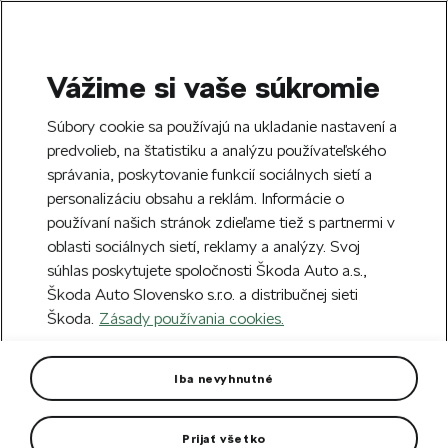
Vážime si vaše súkromie
SEARCH
S
Súbory cookie sa používajú na ukladanie nastavení a
e
predvolieb, na štatistiku a analýzu používateľského
Free delivery to 70 Škoda partners across
a
Close
správania, poskytovanie funkcií sociálnych sietí a
Slovakia.
r
personalizáciu obsahu a reklám. Informácie o
c
h
používaní našich stránok zdieľame tiež s partnermi v
Create an account and get a €5 welcome
Error 404
oblasti sociálnych sietí, reklamy a analýzy. Svoj
discount on your first order over €40.
Close
súhlas poskytujete spoločnosti Škoda Auto a.s.,
Sign up.
Škoda Auto Slovensko s.r.o. a distribučnej sieti
The page you're looking for does
Škoda.
Zásady používania cookies.
not exist.
Iba nevyhnutné
Take me to the homepage.
Prijať všetko