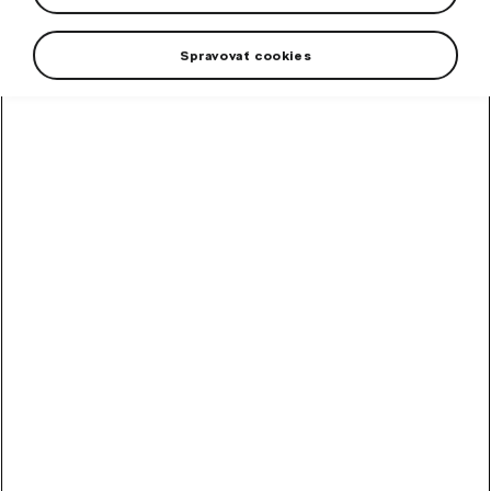
Spravovať cookies
High-contrast mode
Other Customers Also
Bought
Touch-up paint pencil
grey Graphite metallic II
Colour code F7C/5X5X.
In stock
10,90
€