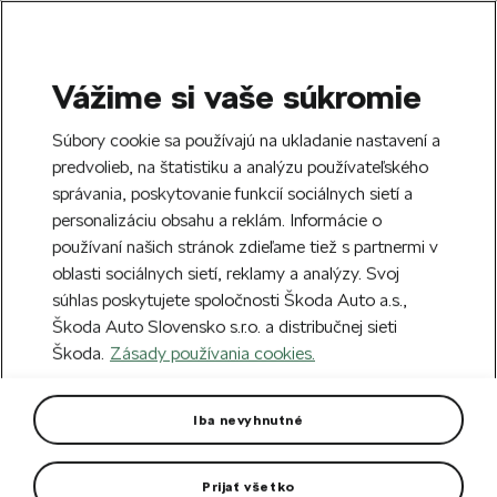
Vážime si vaše súkromie
SEARCH
S
Súbory cookie sa používajú na ukladanie nastavení a
e
predvolieb, na štatistiku a analýzu používateľského
Doprava zdarma k 70 partnerom Škoda
a
Zatvoriť
správania, poskytovanie funkcií sociálnych sietí a
po celom Slovensku.
r
personalizáciu obsahu a reklám. Informácie o
c
h
používaní našich stránok zdieľame tiež s partnermi v
Vytvorte si účet a my vás odmeníme 5 €
oblasti sociálnych sietí, reklamy a analýzy. Svoj
zľavou na prvú objednávku v minimálnej
Zatvoriť
súhlas poskytujete spoločnosti Škoda Auto a.s.,
hodnote 40 €.
Zaregistrovať sa.
Škoda Auto Slovensko s.r.o. a distribučnej sieti
Škoda.
Zásady používania cookies.
Hlavná stránka
Pre vás
Darčekové predmety
P
Zápisník béžový
Iba nevyhnutné
192 linkovaných strán z recyklovaného papiera.
Prijať všetko