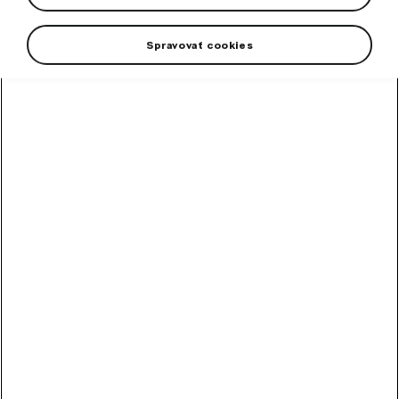
Spravovať cookies
+2 viac
Štýlový zápisník Škoda v elegantnej béžovej farbe je