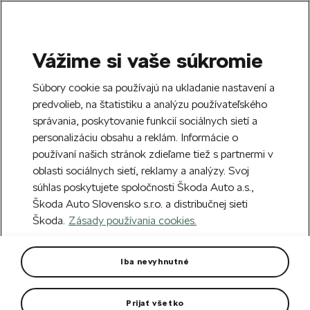
Vážime si vaše súkromie
SEARCH
S
Súbory cookie sa používajú na ukladanie nastavení a
e
predvolieb, na štatistiku a analýzu používateľského
Doprava zdarma k 70 partnerom Škoda
a
Zatvoriť
správania, poskytovanie funkcií sociálnych sietí a
po celom Slovensku.
r
personalizáciu obsahu a reklám. Informácie o
c
h
používaní našich stránok zdieľame tiež s partnermi v
Vytvorte si účet a my vás odmeníme 5 €
oblasti sociálnych sietí, reklamy a analýzy. Svoj
zľavou na prvú objednávku v minimálnej
Zatvoriť
súhlas poskytujete spoločnosti Škoda Auto a.s.,
hodnote 40 €.
Zaregistrovať sa.
Škoda Auto Slovensko s.r.o. a distribučnej sieti
Škoda.
Zásady používania cookies.
Hlavná stránka
Pre vás
Darčekové predmety
P
Zápisník A5
Iba nevyhnutné
Zápisník so 160 linkovanými stránami.
Prijať všetko