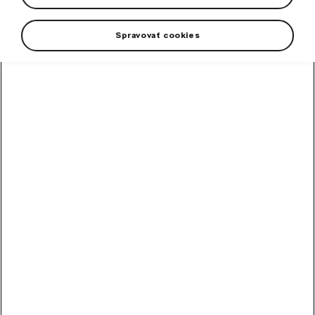
Spravovať cookies
+1 viac
Zápisník má 160 linajkovaných strán, šitú väzbu a na