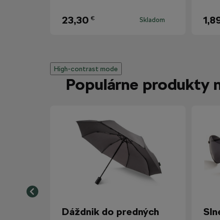
23,30
1,8
€
Skladom
High-contrast mode
Populárne produkty 
Dáždnik do predných
Sln