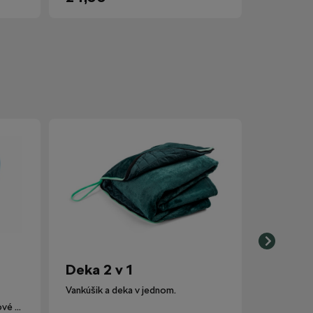
Deka 2 v 1
Vankúšik a deka v jednom.
Lievik nahrádza pôvodné plastové viečko nádobky ostrekovačov.