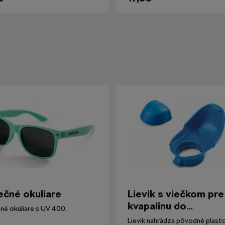
ečné okuliare
Lievik s viečkom pre
kvapalinu do
né okuliare s UV 400.
ostrekovačov