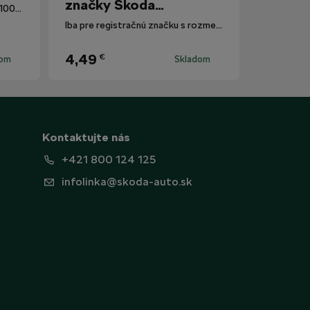
značky Škoda
Okuliarové šošovky poskytujú 100% ochranu proti UV žiareniu.
Motorsport
Iba pre registračnú značku s rozmermi 520 mm x 110 mm.
4,49
€
dom
Skladom
Kontaktujte nás
+421 800 124 125
infolinka@skoda-auto.sk