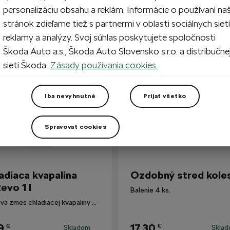
personalizáciu obsahu a reklám. Informácie o používaní na
stránok zdieľame tiež s partnermi v oblasti sociálnych sietí
reklamy a analýzy. Svoj súhlas poskytujete spoločnosti
i zákazníkmi
Škoda Auto a.s., Škoda Auto Slovensko s.r.o. a distribučne
sieti Škoda.
Zásady používania cookies.
Iba nevyhnutné
Prijať všetko
Spravovať cookies
adiaca kvapalina
Ozdobný stred kole
evo 1 l
Balenie 4 ks.
Hotová zmes chladiacej kvapaliny G12evo pre všetky vozidlá Škoda.
9
17,30
€
€
Skladom
Skla