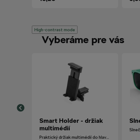
High-contrast mode
Vyberáme pre vás
Smart Holder - držiak
Sln
multimédií
Slneč
Praktický držiak multimédií do hlavovej opierky.