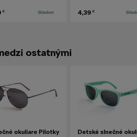
9
4,39
€
€
Skladom
Skla
medzi ostatnými
ečné okuliare Pilotky
Detské slnečné okul