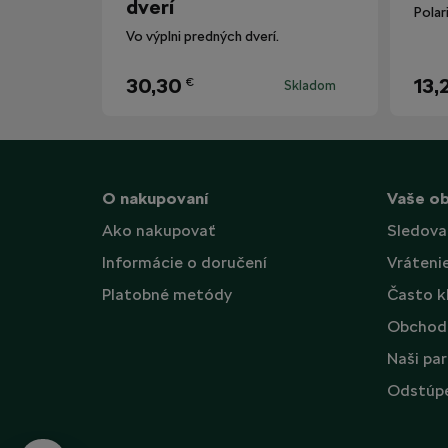
dverí
Vo výplni predných dverí.
30,30
13,
€
Skladom
O nakupovaní
Vaše o
Ako nakupovať
Sledova
Informácie o doručení
Vráteni
Platobné metódy
Často k
Obchod
Naši par
Odstúpe