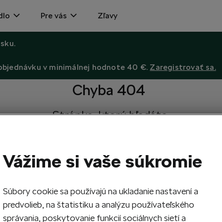
dlo
Pre vás
Zľavy
sku.
 objednávku v minimálnej hodnote 40 €.
Zaregistrovať sa.
Chyba 404
Stránka, ktorú hľadáte,
neexistuje.
Návrat na hlavnú stránku.
Vážime si vaše súkromie
Súbory cookie sa používajú na ukladanie nastavení a
predvolieb, na štatistiku a analýzu používateľského
správania, poskytovanie funkcií sociálnych sietí a