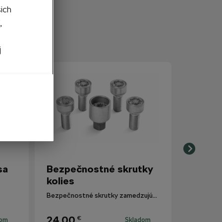
šich
,
j
sa
Bezpečnostné skrutky
kolies
Bezpečnostné skrutky zamedzujúce krádeži kolies.
24,00
€
dom
Skladom