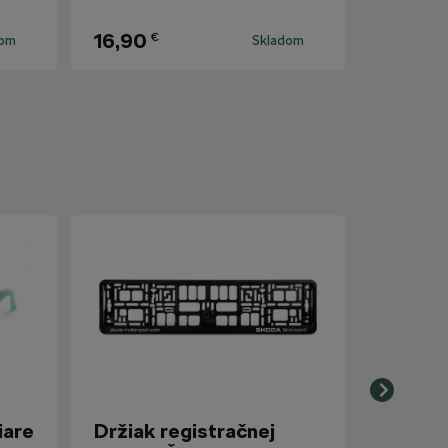
16,90
€
dom
Skladom
iare
Držiak registračnej