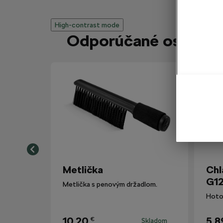
High-contrast mode
Odporúčané ostatným
Metlička
Chl
G12
Metlička s penovým držadlom.
10,20
5,8
€
Skladom