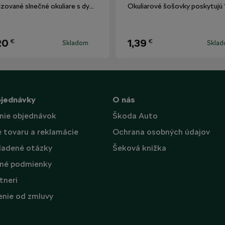
Polarizované slnečné okuliare s dymovými sklami.
20
1,39
€
€
Skladom
Skla
bjednávky
O nás
nie objednávok
Škoda Auto
e tovaru a reklamácie
Ochrana osobných údajov
ladené otázky
Šeková knižka
né podmienky
tneri
nie od zmluvy