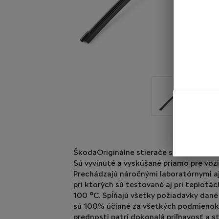
ŠkodaOriginálne stierače sú zárukou kval
Sú vyvinuté a vyskúšané priamo pre voz
Prechádzajú náročnými laboratórnymi aj
pri ktorých sú testované aj pri teplotá
100 °C. Spĺňajú všetky požiadavky dané
sú 100% účinné za všetkých podmienok.
prednosti patrí dokonalá priľnavosť a s