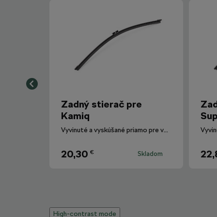
Zadný stierač pre
Zad
Kamiq
Sup
Vyvinuté a vyskúšané priamo pre vozidlá Škoda.
20,30
22,
€
Skladom
High-contrast mode