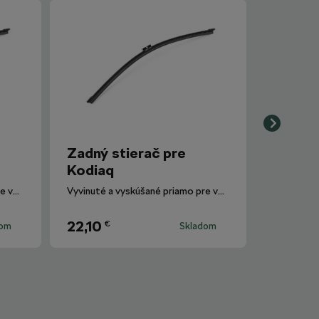
Zadný stierač pre
Kodiaq
Vyvinuté a vyskúšané priamo pre vozidlá Škoda.
Vyvinuté a vyskúšané priamo pre vozidlá Škoda.
22,10
€
dom
Skladom