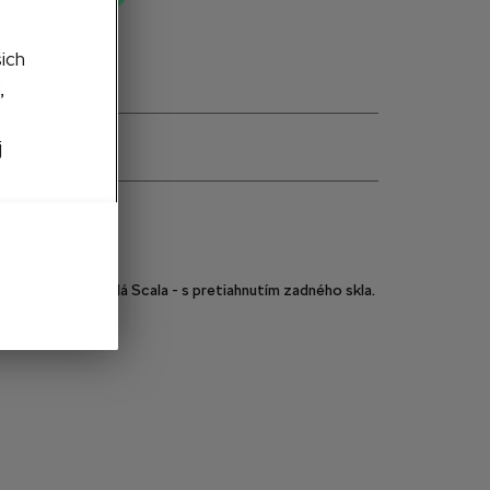
šich
,
j
e
657955427
Určené pre vozidlá Scala - s pretiahnutím zadného skla.
Áno