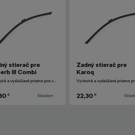
ný stierač pre
Zadný stierač pre
erb III Combi
Karoq
Vyvinuté a vyskúšané priamo pre vozidlá Škoda.
80
22,30
€
€
Skladom
Skla