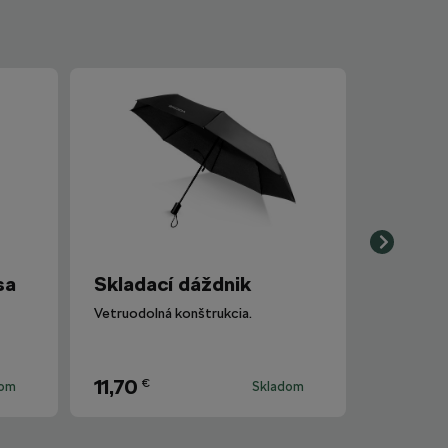
sa
Skladací dáždnik
Vetruodolná konštrukcia.
11,70
€
dom
Skladom