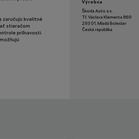
Výrobca
Škoda Auto a.s.
Tř. Václava Klementa 869
a zaručujú kvalitné
293 01, Mladá Boleslav
vať stieračom
Česká republika
ntrole priľnavosti
umožňujú