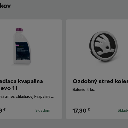
íkov
adiaca kvapalina
Ozdobný stred kole
evo 1 l
Balenie 4 ks.
Hotová zmes chladiacej kvapaliny G12evo pre všetky vozidlá Škoda.
9
17,30
€
€
Skladom
Skla