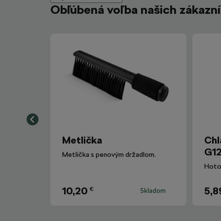
Obľúbená voľba našich zákazn
Metlička
Chl
G12
Metlička s penovým držadlom.
10,20
5,8
€
Skladom