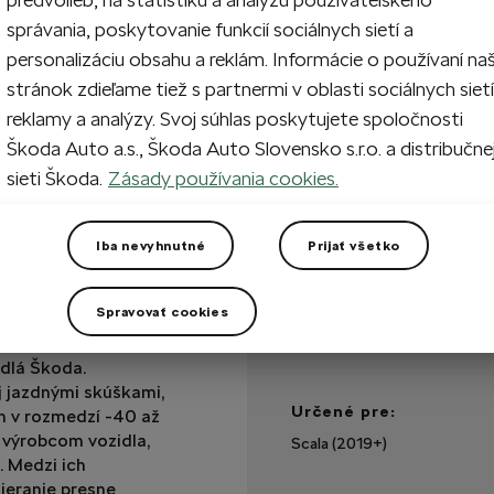
správania, poskytovanie funkcií sociálnych sietí a
personalizáciu obsahu a reklám. Informácie o používaní na
Na sklade
stránok zdieľame tiež s partnermi v oblasti sociálnych sietí
reklamy a analýzy. Svoj súhlas poskytujete spoločnosti
Škoda Auto a.s., Škoda Auto Slovensko s.r.o. a distribučne
Máte otázku?
sieti Škoda.
Zásady používania cookies.
Technické špecifikáci
Iba nevyhnutné
Prijať všetko
Kód výrobku
Poznámka
Spravovať cookies
Fotografia je len
ity a spoľahlivosti.
ilustratívna
idlá Škoda.
 jazdnými skúškami,
Určené pre:
ch v rozmedzí -40 až
 výrobcom vozidla,
Scala (2019+)
 Medzi ich
tieranie presne