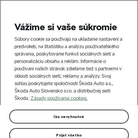
Vážime si vaše súkromie
SEARCH
S
Súbory cookie sa používajú na ukladanie nastavení a
e
predvolieb, na štatistiku a analýzu používateľského
Doprava zdarma k 70 partnerom Škoda
a
Zatvoriť
správania, poskytovanie funkcií sociálnych sietí a
po celom Slovensku.
r
personalizáciu obsahu a reklám. Informácie o
c
h
používaní našich stránok zdieľame tiež s partnermi v
Vytvorte si účet a my vás odmeníme 5 €
oblasti sociálnych sietí, reklamy a analýzy. Svoj
zľavou na prvú objednávku v minimálnej
Zatvoriť
súhlas poskytujete spoločnosti Škoda Auto a.s.,
hodnote 40 €.
Zaregistrovať sa.
Škoda Auto Slovensko s.r.o. a distribučnej sieti
Škoda.
Zásady používania cookies.
Hlavná stránka
Autodoplnky
Starostlivosť o vozidlo
Zadný stierač pre Karoq
Iba nevyhnutné
Vyvinuté a vyskúšané priamo pre vozidlá Škoda.
Prijať všetko