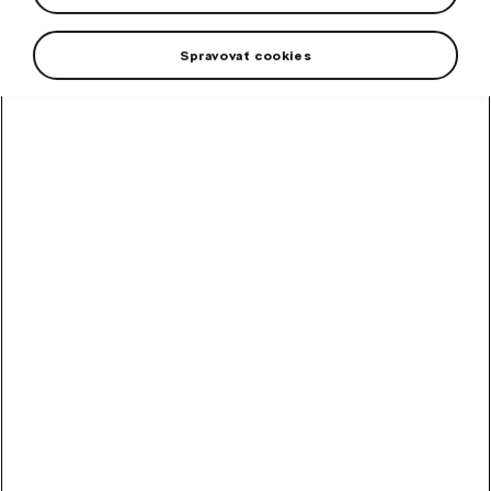
Spravovať cookies
Škoda Originálne stierače sú zárukou kvality a