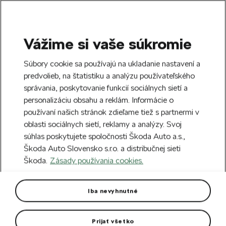
Vážime si vaše súkromie
SEARCH
S
Súbory cookie sa používajú na ukladanie nastavení a
e
predvolieb, na štatistiku a analýzu používateľského
Doprava zdarma k 70 partnerom Škoda
a
Zatvoriť
správania, poskytovanie funkcií sociálnych sietí a
po celom Slovensku.
r
personalizáciu obsahu a reklám. Informácie o
c
h
používaní našich stránok zdieľame tiež s partnermi v
Vytvorte si účet a my vás odmeníme 5 €
oblasti sociálnych sietí, reklamy a analýzy. Svoj
zľavou na prvú objednávku v minimálnej
Zatvoriť
súhlas poskytujete spoločnosti Škoda Auto a.s.,
hodnote 40 €.
Zaregistrovať sa.
Škoda Auto Slovensko s.r.o. a distribučnej sieti
Škoda.
Zásady používania cookies.
Hlavná stránka
Autodoplnky
Vnútorná výbava vozidla
Textilné koberce Exclusive
Iba nevyhnutné
Superb IV
Prijať všetko
Predstavujú luxusné riešenie ochrany podlahy vozidla.