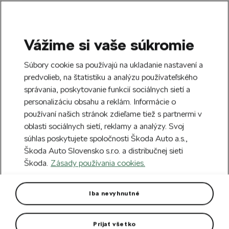
Vážime si vaše súkromie
SEARCH
S
Súbory cookie sa používajú na ukladanie nastavení a
e
predvolieb, na štatistiku a analýzu používateľského
Doprava zdarma k 70 partnerom Škoda
a
Zatvoriť
správania, poskytovanie funkcií sociálnych sietí a
po celom Slovensku.
r
personalizáciu obsahu a reklám. Informácie o
c
h
používaní našich stránok zdieľame tiež s partnermi v
Vytvorte si účet a my vás odmeníme 5 €
oblasti sociálnych sietí, reklamy a analýzy. Svoj
zľavou na prvú objednávku v minimálnej
Zatvoriť
súhlas poskytujete spoločnosti Škoda Auto a.s.,
hodnote 40 €.
Zaregistrovať sa.
Škoda Auto Slovensko s.r.o. a distribučnej sieti
Škoda.
Zásady používania cookies.
Hlavná stránka
Autodoplnky
Vonkajšia výbava vozidla
Ťažné zariadenie Kamiq
Iba nevyhnutné
Sklopné ťažné zariadenie, ktoré je špeciálne konštruované
pre model Kamiq.
Prijať všetko