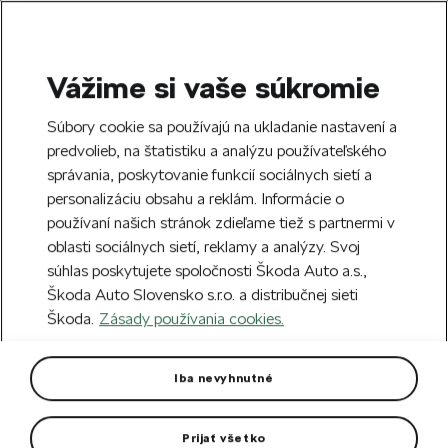
Vážime si vaše súkromie
SEARCH
S
Súbory cookie sa používajú na ukladanie nastavení a
e
predvolieb, na štatistiku a analýzu používateľského
Doprava zdarma k 70 partnerom Škoda
a
Zatvoriť
správania, poskytovanie funkcií sociálnych sietí a
po celom Slovensku.
r
personalizáciu obsahu a reklám. Informácie o
c
h
používaní našich stránok zdieľame tiež s partnermi v
Vytvorte si účet a my vás odmeníme 5 €
oblasti sociálnych sietí, reklamy a analýzy. Svoj
zľavou na prvú objednávku v minimálnej
Zatvoriť
súhlas poskytujete spoločnosti Škoda Auto a.s.,
hodnote 40 €.
Zaregistrovať sa.
Škoda Auto Slovensko s.r.o. a distribučnej sieti
Škoda.
Zásady používania cookies.
Hlavná stránka
Autodoplnky
Starostlivosť o vozidlo
Súprava žiarovek pre Karoq
Iba nevyhnutné
Pre vozidlá s LED svetlometmi.
Prijať všetko