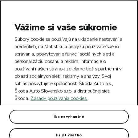
Vážime si vaše súkromie
SEARCH
S
Súbory cookie sa používajú na ukladanie nastavení a
e
predvolieb, na štatistiku a analýzu používateľského
Doprava zdarma k 70 partnerom Škoda
a
Zatvoriť
správania, poskytovanie funkcií sociálnych sietí a
po celom Slovensku.
r
personalizáciu obsahu a reklám. Informácie o
c
h
používaní našich stránok zdieľame tiež s partnermi v
Vytvorte si účet a my vás odmeníme 5 €
oblasti sociálnych sietí, reklamy a analýzy. Svoj
zľavou na prvú objednávku v minimálnej
Zatvoriť
súhlas poskytujete spoločnosti Škoda Auto a.s.,
hodnote 40 €.
Zaregistrovať sa.
Škoda Auto Slovensko s.r.o. a distribučnej sieti
Škoda.
Zásady používania cookies.
Hlavná stránka
Autodoplnky
Vnútorná výbava vozidla
Slnečné clony zadných
Iba nevyhnutné
bočných okien
Prijať všetko
Navrhnuté pre model Karoq.