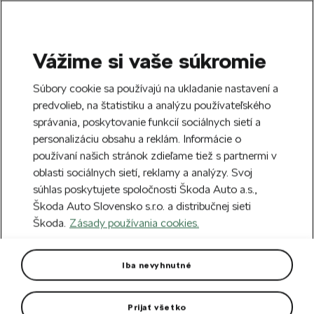
Vážime si vaše súkromie
SEARCH
S
Súbory cookie sa používajú na ukladanie nastavení a
e
predvolieb, na štatistiku a analýzu používateľského
Doprava zdarma k 70 partnerom Škoda
a
Zatvoriť
správania, poskytovanie funkcií sociálnych sietí a
po celom Slovensku.
r
personalizáciu obsahu a reklám. Informácie o
c
h
používaní našich stránok zdieľame tiež s partnermi v
Vytvorte si účet a my vás odmeníme 5 €
oblasti sociálnych sietí, reklamy a analýzy. Svoj
zľavou na prvú objednávku v minimálnej
Zatvoriť
súhlas poskytujete spoločnosti Škoda Auto a.s.,
hodnote 40 €.
Zaregistrovať sa.
Škoda Auto Slovensko s.r.o. a distribučnej sieti
Škoda.
Zásady používania cookies.
Hlavná stránka
Autodoplnky
Vnútorná výbava vozidla
Slnečné clony zadných
Iba nevyhnutné
bočných okien
Prijať všetko
Slnečné clony pre zadné okná vozidla Kamiq, ktoré chránia