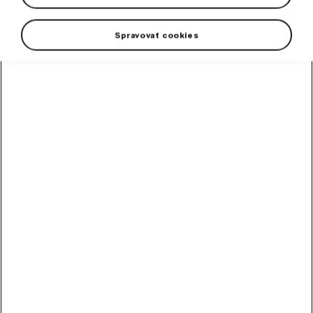
pasažierov pred nadmerným slnečným žiarením.
Spravovať cookies